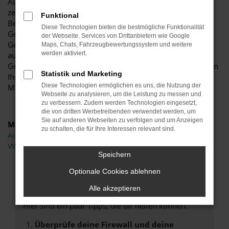
Audi A1 Gebrauchtwagen sind überaus langlebig und
zeichnen sich durch eine erstklassige Verarbeitung aus.
Funktional
Besonders, wer mit einem Modell aus einer neueren
Diese Technologien bieten die bestmögliche Funktionalität
Generation und somit einem jungen Audi A1
der Webseite. Services von Drittanbietern wie Google
Gebrauchtwagen in Petershagen unterwegs ist, darf sich
Maps, Chats, Fahrzeugbewertungssystem und weitere
werden aktiviert.
auch noch auf jede Menge Extras und Assistenten freuen.
Gerne stehen wir Ihnen beratend zur Seite und präsentieren
Statistik und Marketing
Ihnen eine breite Auswahl an in Frage kommenden
Diese Technologien ermöglichen es uns, die Nutzung der
Modellen. In Topzustand, versteht sich.
Webseite zu analysieren, um die Leistung zu messen und
zu verbessern. Zudem werden Technologien eingesetzt,
die von dritten Werbetreibenden verwendet werden, um
Sie auf anderen Webseiten zu verfolgen und um Anzeigen
Marken
zu schalten, die für Ihre Interessen relevant sind.
Audi
VW
Speichern
Fehler: Network Error
Optionale Cookies ablehnen
Alle akzeptieren
Beim Laden ist ein Fehler aufgetreten.
Hier sind ein paar Tipps, die dir helfen können:
Überprüfe deine Firewall und deine