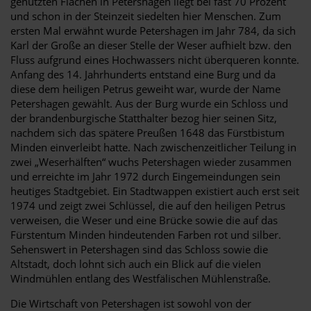
genutzten Flächen in Petershagen liegt bei fast 70 Prozent
und schon in der Steinzeit siedelten hier Menschen. Zum
ersten Mal erwähnt wurde Petershagen im Jahr 784, da sich
Karl der Große an dieser Stelle der Weser aufhielt bzw. den
Fluss aufgrund eines Hochwassers nicht überqueren konnte.
Anfang des 14. Jahrhunderts entstand eine Burg und da
diese dem heiligen Petrus geweiht war, wurde der Name
Petershagen gewählt. Aus der Burg wurde ein Schloss und
der brandenburgische Statthalter bezog hier seinen Sitz,
nachdem sich das spätere Preußen 1648 das Fürstbistum
Minden einverleibt hatte. Nach zwischenzeitlicher Teilung in
zwei „Weserhälften“ wuchs Petershagen wieder zusammen
und erreichte im Jahr 1972 durch Eingemeindungen sein
heutiges Stadtgebiet. Ein Stadtwappen existiert auch erst seit
1974 und zeigt zwei Schlüssel, die auf den heiligen Petrus
verweisen, die Weser und eine Brücke sowie die auf das
Fürstentum Minden hindeutenden Farben rot und silber.
Sehenswert in Petershagen sind das Schloss sowie die
Altstadt, doch lohnt sich auch ein Blick auf die vielen
Windmühlen entlang des Westfälischen Mühlenstraße.
Die Wirtschaft von Petershagen ist sowohl von der