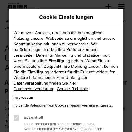
Zum
Hauptinhalt
Cookie Einstellungen
springen
Startseite
Petershagen
Audi
Audi A1
Audi Petershagen, Audi A1.
Unsere Gebrauchtwagen Angebote!
Wir nutzen Cookies, um Ihnen die bestmögliche
Nutzung unserer Webseite zu ermöglichen und unsere
Kommunikation mit Ihnen zu verbessern. Wir
Audi Petershagen, Audi A1.
berücksichtigen hierbei Ihre Präferenzen und
Unsere Gebrauchtwagen
verarbeiten Daten für Marketing und Statistiken nur,
wenn Sie uns Ihre Einwilligung geben. Wenn Sie zu
Angebote!
einem späteren Zeitpunkt Ihre Meinung ändern, können
Sie die Einwilligung jederzeit für die Zukunft widerrufen.
Weitere Informationen zum Umfang der
Audi A1 Gebrauchtwagen – Mobilität für
Datenverarbeitung finden Sie hier:
Datenschutzerklärung
,
Cookie-Richtlinie
.
Petershagen
Impressum
Haben Sie schon einmal nachgezählt, wie viele Audi A1
Folgende Kategorien von Cookies werden von uns eingesetzt:
Gebrauchtwagen in Petershagen und Umgebung unterwegs
sind. Wir vom Autohaus Meier kennen die genaue Zahl
Essentiell
natürlich auch nicht, wissen aber, dass wir bereits viele
Diese Technologien sind erforderlich, um die
Fahrzeuge verkauft haben. Der Grund liegt auf der Hand:
Kernfunktionalität der Webseite zu gewährleisten.