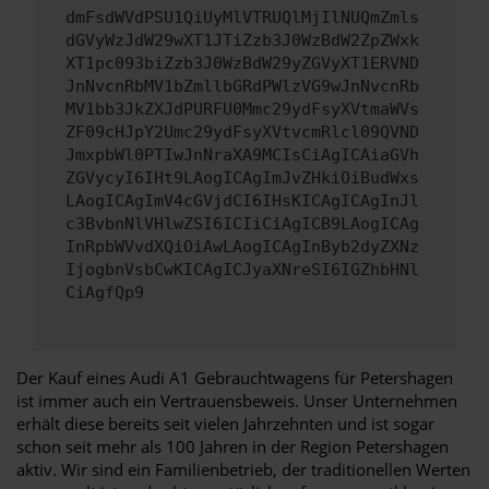
dmFsdWVdPSU1QiUyMlVTRUQlMjIlNUQmZmls
dGVyWzJdW29wXT1JTiZzb3J0WzBdW2ZpZWxk
XT1pc093biZzb3J0WzBdW29yZGVyXT1ERVND
JnNvcnRbMV1bZmllbGRdPWlzVG9wJnNvcnRb
MV1bb3JkZXJdPURFU0Mmc29ydFsyXVtmaWVs
ZF09cHJpY2Umc29ydFsyXVtvcmRlcl09QVND
JmxpbWl0PTIwJnNraXA9MCIsCiAgICAiaGVh
ZGVycyI6IHt9LAogICAgImJvZHkiOiBudWxs
LAogICAgImV4cGVjdCI6IHsKICAgICAgInJl
c3BvbnNlVHlwZSI6ICIiCiAgICB9LAogICAg
InRpbWVvdXQiOiAwLAogICAgInByb2dyZXNz
IjogbnVsbCwKICAgICJyaXNreSI6IGZhbHNl
CiAgfQp9
Der Kauf eines Audi A1 Gebrauchtwagens für Petershagen
ist immer auch ein Vertrauensbeweis. Unser Unternehmen
erhält diese bereits seit vielen Jahrzehnten und ist sogar
schon seit mehr als 100 Jahren in der Region Petershagen
aktiv. Wir sind ein Familienbetrieb, der traditionellen Werten