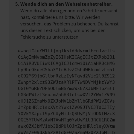
Wende dich an den Webseitenbetreiber.
Wenn du alle oben genannten Schritte versucht
hast, kontaktiere uns bitte. Wir werden
versuchen, das Problem zu beheben. Du kannst
uns diesen Text schicken, um uns bei der
Fehlersuche zu unterstützen:
ewogICJuYW1lIjogIk5ldHdvcmtFcnJvciIs
CiAgImNvbmZpZyI6IHsKICAgICJtZXRob2Qi
OiAiR0VUIiwKICAgICJ1cmwiOiAiaHR0cHM6
Ly9hcGkueC5ha3MtcHJvZC5hdWRhcmlzLm5l
dC92MS9jbGllbnRzLzIyNTgvd2Vic2l0ZS12
ZWhpY2xlcz93ZWJzaXRlPTYwNDVmMjkzYWY3
OGI0MGRkZDFhODlmNSZmaWx0ZXJbMF1bZmll
bGRdPWlzT3duJmZpbHRlclswXVt2YWx1ZV09
dHJ1ZSZmaWx0ZXJbMV1bZmllbGRdPW1vZGVs
JmZpbHRlclsxXVt2YWx1ZV09JTVCJTdCJTIy
YXVkYXJpc19pZCUyMiUzQSUyMjViODNlMzc3
OGE5YTUyMzAyNTAwMTg0YyUyMiU3RCU1RCZm
aWx0ZXJbMV1bb3BdPUlOJmZpbHRlclsyXVtm
aWVsZF09dXNhZ2VTdGF0ZSZmaWx0ZXJbMl1b