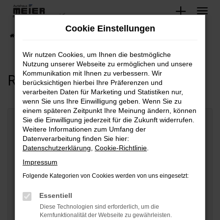
Zum
Hauptinhalt
Cookie Einstellungen
springen
Startseite
Kontakt
Rückrufservice
Wir nutzen Cookies, um Ihnen die bestmögliche
Nutzung unserer Webseite zu ermöglichen und unsere
Kommunikation mit Ihnen zu verbessern. Wir
Rückrufservice
berücksichtigen hierbei Ihre Präferenzen und
verarbeiten Daten für Marketing und Statistiken nur,
wenn Sie uns Ihre Einwilligung geben. Wenn Sie zu
einem späteren Zeitpunkt Ihre Meinung ändern, können
Sie die Einwilligung jederzeit für die Zukunft widerrufen.
Name
*
Weitere Informationen zum Umfang der
Datenverarbeitung finden Sie hier:
Datenschutzerklärung
,
Cookie-Richtlinie
.
Telefonnummer
*
Impressum
Folgende Kategorien von Cookies werden von uns eingesetzt:
E-Mail
Essentiell
Diese Technologien sind erforderlich, um die
Kernfunktionalität der Webseite zu gewährleisten.