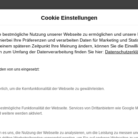
Cookie Einstellungen
ie bestmögliche Nutzung unserer Webseite zu ermöglichen und unsere
hierbei Ihre Präferenzen und verarbeiten Daten für Marketing und Stati
einem späteren Zeitpunkt Ihre Meinung ändern, können Sie die Einwillig
en zum Umfang der Datenverarbeitung finden Sie hier:
Datenschutzerkl
erefreiheit
en von uns eingesetzt:
emüht, die Website in Einklang mit den einschlägigen Vorschrifte
rlich, um die Kernfunktionalität der Webseite zu gewährleisten.
n Menschen mit Behinderung (Behindertengleichstellungsgesetz N
estmögliche Funktionalität der Webseite. Services von Drittanbietern wie Google 
RW)
eitere werden aktiviert.
 es uns, die Nutzung der Webseite zu analysieren, um die Leistung zu messen u
/www.autohaus-meier.de/
.