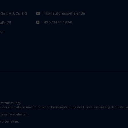
info@autohaus-meier.de
 GmbH & Co. KG
+49 5704 / 17 90-0
raße 25
gen
rstzulassung).
er der ehemaligen unverbindlichen Preisempfehlung des Herstellers am Tag der Erstzula
rrtümer vorbehalten.
 vorbehalten.