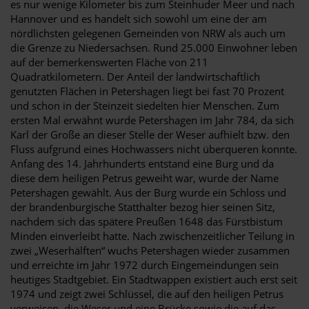
es nur wenige Kilometer bis zum Steinhuder Meer und nach
Hannover und es handelt sich sowohl um eine der am
nördlichsten gelegenen Gemeinden von NRW als auch um
die Grenze zu Niedersachsen. Rund 25.000 Einwohner leben
auf der bemerkenswerten Fläche von 211
Quadratkilometern. Der Anteil der landwirtschaftlich
genutzten Flächen in Petershagen liegt bei fast 70 Prozent
und schon in der Steinzeit siedelten hier Menschen. Zum
ersten Mal erwähnt wurde Petershagen im Jahr 784, da sich
Karl der Große an dieser Stelle der Weser aufhielt bzw. den
Fluss aufgrund eines Hochwassers nicht überqueren konnte.
Anfang des 14. Jahrhunderts entstand eine Burg und da
diese dem heiligen Petrus geweiht war, wurde der Name
Petershagen gewählt. Aus der Burg wurde ein Schloss und
der brandenburgische Statthalter bezog hier seinen Sitz,
nachdem sich das spätere Preußen 1648 das Fürstbistum
Minden einverleibt hatte. Nach zwischenzeitlicher Teilung in
zwei „Weserhälften“ wuchs Petershagen wieder zusammen
und erreichte im Jahr 1972 durch Eingemeindungen sein
heutiges Stadtgebiet. Ein Stadtwappen existiert auch erst seit
1974 und zeigt zwei Schlüssel, die auf den heiligen Petrus
verweisen, die Weser und eine Brücke sowie die auf das