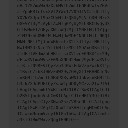
dHJ1ZSZmaWx0ZXJbMV1bZmllbGRdPW1vZGVs
JmZpbHRlclsxXVt2YWx1ZV09JTVCJTdCJTIy
YXVkYXJpc19pZCUyMiUzQSUyMjViODNlMzc3
OGE5YTUyMzAyNTAwMTg0YyUyMiU3RCUyQyU3
QiUyMmF1ZGFyaXNfaWQlMjIlM0ElMjI1Yjgz
ZTM3NzhhOWE1MjMwMjUwMDE4NGUlMjIlN0Ql
MkMlN0IlMjJhdWRhcmlzX2lkJTIyJTNBJTIy
NWI4M2UzNzc4YTlhNTIzMDI1MDAxODRmJTIy
JTdEJTVEJmZpbHRlclsxXVtvcF09SU4mc29y
dFswXVtmaWVsZF09aXNPd24mc29ydFswXVtv
cmRlcl09REVTQyZzb3J0WzFdW2ZpZWxkXT1p
c1RvcCZzb3J0WzFdW29yZGVyXT1ERVNDJnNv
cnRbMl1bZmllbGRdPXByaWNlJnNvcnRbMl1b
b3JkZXJdPUFTQyZsaW1pdD0yMCZza2lwPTAi
LAogICAgImhlYWRlcnMiOiB7fSwKICAgICJi
b2R5IjogbnVsbCwKICAgICJleHBlY3QiOiB7
CiAgICAgICJyZXNwb25zZVR5cGUiOiAiIgog
ICAgfSwKICAgICJ0aW1lb3V0IjogMCwKICAg
ICJwcm9ncmVzcyI6IG51bGwsCiAgICAicmlz
a3kiOiBmYWxzZQogIH0KfQ==