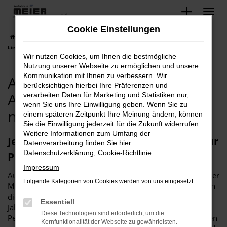
Zum
Hauptinhalt
Cookie Einstellungen
springen
Startseite
Petershagen
Audi Petershagen, Audi Angebote mit
Lieferservice nach Petershagen.
Wir nutzen Cookies, um Ihnen die bestmögliche
Nutzung unserer Webseite zu ermöglichen und unsere
Kommunikation mit Ihnen zu verbessern. Wir
Audi Petershagen, Audi
berücksichtigen hierbei Ihre Präferenzen und
Angebote mit Lieferservice
verarbeiten Daten für Marketing und Statistiken nur,
wenn Sie uns Ihre Einwilligung geben. Wenn Sie zu
nach Petershagen.
einem späteren Zeitpunkt Ihre Meinung ändern, können
Sie die Einwilligung jederzeit für die Zukunft widerrufen.
Weitere Informationen zum Umfang der
Jetzt günstig Einsteigen in Ihren Audi für
Datenverarbeitung finden Sie hier:
Datenschutzerklärung
,
Cookie-Richtlinie
.
Petershagen
Impressum
Audi und Petershagen – das passt einfach zusammen. Dieser
Folgende Kategorien von Cookies werden von uns eingesetzt:
Meinung sind auch wir vom Autohaus Meier und verkaufen
die Fahrzeuge dieses Herstellers bereits seit vielen
Essentiell
Jahrzehnten in der Region. In der Umgebung von
Diese Technologien sind erforderlich, um die
Petershagen kennt man uns bereits seit mehr als 100 Jahren
Kernfunktionalität der Webseite zu gewährleisten.