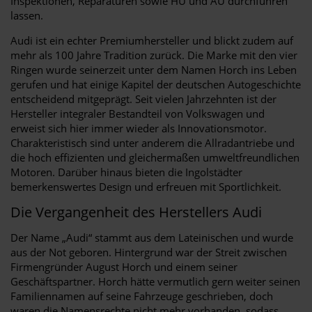
Inspektionen, Reparaturen sowie HU und AU durchführen
lassen.
Audi ist ein echter Premiumhersteller und blickt zudem auf
mehr als 100 Jahre Tradition zurück. Die Marke mit den vier
Ringen wurde seinerzeit unter dem Namen Horch ins Leben
gerufen und hat einige Kapitel der deutschen Autogeschichte
entscheidend mitgeprägt. Seit vielen Jahrzehnten ist der
Hersteller integraler Bestandteil von Volkswagen und
erweist sich hier immer wieder als Innovationsmotor.
Charakteristisch sind unter anderem die Allradantriebe und
die hoch effizienten und gleichermaßen umweltfreundlichen
Motoren. Darüber hinaus bieten die Ingolstädter
bemerkenswertes Design und erfreuen mit Sportlichkeit.
Die Vergangenheit des Herstellers Audi
Der Name „Audi“ stammt aus dem Lateinischen und wurde
aus der Not geboren. Hintergrund war der Streit zwischen
Firmengründer August Horch und einem seiner
Geschäftspartner. Horch hätte vermutlich gern weiter seinen
Familiennamen auf seine Fahrzeuge geschrieben, doch
waren die Namensrechte nicht mehr vorhanden, sodass