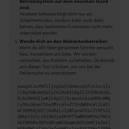
Betriebssystem auf dem neuesten Stand
sind.
Veraltete Software birgt nicht nur ein
Sicherheitsrisiko, sondern kann auch dazu
führen, dass bestimmte Funktionen nicht mehr
unterstützt werden.
Wende dich an den Webseitenbetreiber.
Wenn du alle oben genannten Schritte versucht
hast, kontaktiere uns bitte. Wir werden
versuchen, das Problem zu beheben. Du kannst
uns diesen Text schicken, um uns bei der
Fehlersuche zu unterstützen:
ewogICJuYW1lIjogIk5ldHdvcmtFcnJvciIs
CiAgImNvbmZpZyI6IHsKICAgICJtZXRob2Qi
OiAiR0VUIiwKICAgICJ1cmwiOiAiaHR0cHM6
Ly9hcGkueC5ha3MtcHJvZC5hdWRhcmlzLm5l
dC92MS9jbGllbnRzLzIyNTgvd2Vic2l0ZS12
ZWhpY2xlcz93ZWJzaXRlPTYwNDVmMjkzYWY3
OGI0MGRkZDFhODlmNSZmaWx0ZXJbMF1bZmll
bGRdPWlzT3duJmZpbHRlclswXVt2YWx1ZV09