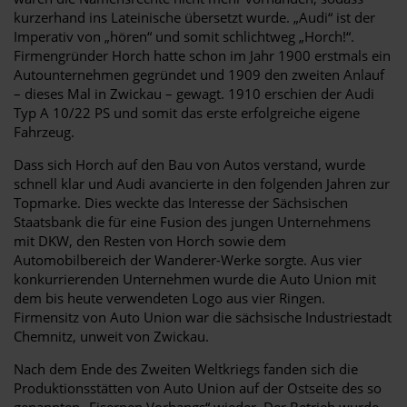
kurzerhand ins Lateinische übersetzt wurde. „Audi“ ist der
Imperativ von „hören“ und somit schlichtweg „Horch!“.
Firmengründer Horch hatte schon im Jahr 1900 erstmals ein
Autounternehmen gegründet und 1909 den zweiten Anlauf
– dieses Mal in Zwickau – gewagt. 1910 erschien der Audi
Typ A 10/22 PS und somit das erste erfolgreiche eigene
Fahrzeug.
Dass sich Horch auf den Bau von Autos verstand, wurde
schnell klar und Audi avancierte in den folgenden Jahren zur
Topmarke. Dies weckte das Interesse der Sächsischen
Staatsbank die für eine Fusion des jungen Unternehmens
mit DKW, den Resten von Horch sowie dem
Automobilbereich der Wanderer-Werke sorgte. Aus vier
konkurrierenden Unternehmen wurde die Auto Union mit
dem bis heute verwendeten Logo aus vier Ringen.
Firmensitz von Auto Union war die sächsische Industriestadt
Chemnitz, unweit von Zwickau.
Nach dem Ende des Zweiten Weltkriegs fanden sich die
Produktionsstätten von Auto Union auf der Ostseite des so
genannten „Eisernen Vorhangs“ wieder. Der Betrieb wurde