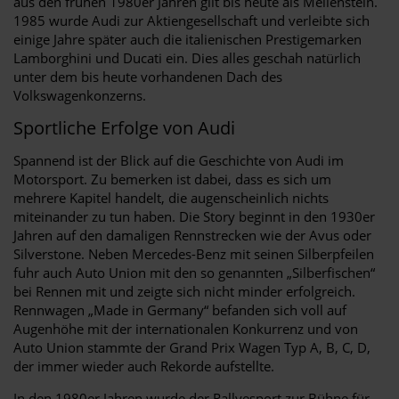
aus den frühen 1980er Jahren gilt bis heute als Meilenstein.
1985 wurde Audi zur Aktiengesellschaft und verleibte sich
einige Jahre später auch die italienischen Prestigemarken
Lamborghini und Ducati ein. Dies alles geschah natürlich
unter dem bis heute vorhandenen Dach des
Volkswagenkonzerns.
Sportliche Erfolge von Audi
Spannend ist der Blick auf die Geschichte von Audi im
Motorsport. Zu bemerken ist dabei, dass es sich um
mehrere Kapitel handelt, die augenscheinlich nichts
miteinander zu tun haben. Die Story beginnt in den 1930er
Jahren auf den damaligen Rennstrecken wie der Avus oder
Silverstone. Neben Mercedes-Benz mit seinen Silberpfeilen
fuhr auch Auto Union mit den so genannten „Silberfischen“
bei Rennen mit und zeigte sich nicht minder erfolgreich.
Rennwagen „Made in Germany“ befanden sich voll auf
Augenhöhe mit der internationalen Konkurrenz und von
Auto Union stammte der Grand Prix Wagen Typ A, B, C, D,
der immer wieder auch Rekorde aufstellte.
In den 1980er Jahren wurde der Rallyesport zur Bühne für