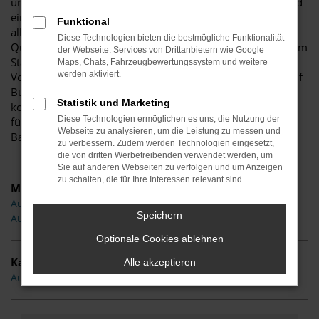
und bis heute sind wir unserer Tradition treu geblieben und
ein Familienbetrieb. Warum wir auf Audi schwören? Vor
Funktional
allem, weil dieser Hersteller bis ins kleinste Detail auf
Diese Technologien bieten die bestmögliche Funktionalität
Qualität und eine exzellente Verarbeitung achtet. Wer viel im
der Webseite. Services von Drittanbietern wie Google
Stadtverkehr von Petershagen unterwegs ist, wird diese
Maps, Chats, Fahrzeugbewertungssystem und weitere
werden aktiviert.
Vorteile ebenso hier bemerken wie auf Überlandfahrten auf
Bundesstraßen oder Autobahn. Wenn Sie aus Petershagen
Statistik und Marketing
kommen, finden Sie in uns den perfekten Ansprechpartner
Diese Technologien ermöglichen es uns, die Nutzung der
für alle Formen von Audi Fahrzeugen und die gesamte
Webseite zu analysieren, um die Leistung zu messen und
Bandbreite an Modellen.
zu verbessern. Zudem werden Technologien eingesetzt,
die von dritten Werbetreibenden verwendet werden, um
Sie auf anderen Webseiten zu verfolgen und um Anzeigen
zu schalten, die für Ihre Interessen relevant sind.
Modelle
Audi A1 Petershagen
Speichern
Audi A3 Petershagen
Optionale Cookies ablehnen
Kategorie
Alle akzeptieren
Audi Gebrauchtwagen Petershagen