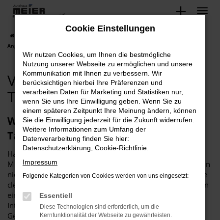
Zum
Hauptinhalt
Cookie Einstellungen
springen
Startseite
Minden
VW
VW Minden, VW. Unsere Tageszulassung
Angebote!
Wir nutzen Cookies, um Ihnen die bestmögliche
Nutzung unserer Webseite zu ermöglichen und unsere
Kommunikation mit Ihnen zu verbessern. Wir
VW Minden, VW. Unsere
berücksichtigen hierbei Ihre Präferenzen und
Tageszulassung Angebote!
verarbeiten Daten für Marketing und Statistiken nur,
wenn Sie uns Ihre Einwilligung geben. Wenn Sie zu
einem späteren Zeitpunkt Ihre Meinung ändern, können
Wie wäre es mit einer VW
Sie die Einwilligung jederzeit für die Zukunft widerrufen.
Weitere Informationen zum Umfang der
Tageszulassung für Minden?
Datenverarbeitung finden Sie hier:
Datenschutzerklärung
,
Cookie-Richtlinie
.
Haben Sie schon einmal über eine VW Tageszulassung für
Impressum
Minden nachgedacht? Wir stellen diese Frage bewusst, denn
nicht jede Autokäuferin und jeder Autokäufer kennen diese
Folgende Kategorien von Cookies werden von uns eingesetzt:
clevere Form des Einstiegs in einen Neuwagen. Das Tolle an
einer VW Tageszulassung: wir wenden uns sowohl an
Essentiell
Interessenten für Neuwagen als auch an
Diese Technologien sind erforderlich, um die
Gebrauchtwagenfans und bieten in gewisser Weise die
Kernfunktionalität der Webseite zu gewährleisten.