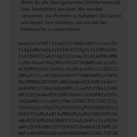
Wenn du alle oben genannten Schritte versucht
hast, kontaktiere uns bitte. Wir werden
versuchen, das Problem zu beheben. Du kannst
uns diesen Text schicken, um uns bei der
Fehlersuche zu unterstützen:
ewogICJuYW1lIjogIk5ldHdvcmtFcnJvciIs
CiAgImNvbmZpZyI6IHsKICAgICJtZXRob2Qi
OiAiR0VUIiwKICAgICJ1cmwiOiAiaHR0cHM6
Ly9hcGkueC5ha3MtcHJvZC5hdWRhcmlzLm5l
dC92MS9jbGllbnRzLzIyNTgvd2Vic2l0ZS12
ZWhpY2xlcz93ZWJzaXRlPTYwNDVmMjkzYWY3
OGI0MGRkZDFhODlmNSZmaWx0ZXJbMF1bZmll
bGRdPWlzT3duJmZpbHRlclswXVt2YWx1ZV09
dHJ1ZSZmaWx0ZXJbMV1bZmllbGRdPW1vZGVs
JmZpbHRlclsxXVt2YWx1ZV09JTVCJTdCJTIy
YXVkYXJpc19pZCUyMiUzQSUyMjViODNlMzc3
OGE5YTUyMzAyNTAwMWQ2MyUyMiU3RCU1RCZm
aWx0ZXJbMV1bb3BdPUlOJmZpbHRlclsyXVtm
aWVsZF09dXNhZ2VTdGF0ZSZmaWx0ZXJbMl1b
dmFsdWVdPSU1QiUyMk9ORURBWVJFR0lTVFJB