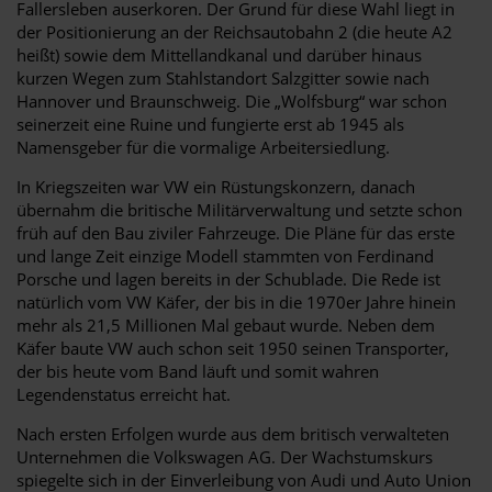
Fallersleben auserkoren. Der Grund für diese Wahl liegt in
der Positionierung an der Reichsautobahn 2 (die heute A2
heißt) sowie dem Mittellandkanal und darüber hinaus
kurzen Wegen zum Stahlstandort Salzgitter sowie nach
Hannover und Braunschweig. Die „Wolfsburg“ war schon
seinerzeit eine Ruine und fungierte erst ab 1945 als
Namensgeber für die vormalige Arbeitersiedlung.
In Kriegszeiten war VW ein Rüstungskonzern, danach
übernahm die britische Militärverwaltung und setzte schon
früh auf den Bau ziviler Fahrzeuge. Die Pläne für das erste
und lange Zeit einzige Modell stammten von Ferdinand
Porsche und lagen bereits in der Schublade. Die Rede ist
natürlich vom VW Käfer, der bis in die 1970er Jahre hinein
mehr als 21,5 Millionen Mal gebaut wurde. Neben dem
Käfer baute VW auch schon seit 1950 seinen Transporter,
der bis heute vom Band läuft und somit wahren
Legendenstatus erreicht hat.
Nach ersten Erfolgen wurde aus dem britisch verwalteten
Unternehmen die Volkswagen AG. Der Wachstumskurs
spiegelte sich in der Einverleibung von Audi und Auto Union