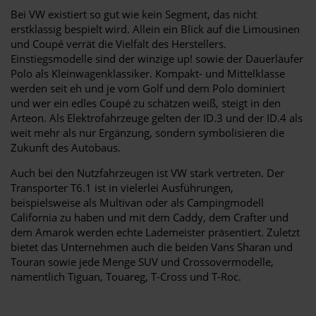
Bei VW existiert so gut wie kein Segment, das nicht
erstklassig bespielt wird. Allein ein Blick auf die Limousinen
und Coupé verrät die Vielfalt des Herstellers.
Einstiegsmodelle sind der winzige up! sowie der Dauerläufer
Polo als Kleinwagenklassiker. Kompakt- und Mittelklasse
werden seit eh und je vom Golf und dem Polo dominiert
und wer ein edles Coupé zu schätzen weiß, steigt in den
Arteon. Als Elektrofahrzeuge gelten der ID.3 und der ID.4 als
weit mehr als nur Ergänzung, sondern symbolisieren die
Zukunft des Autobaus.
Auch bei den Nutzfahrzeugen ist VW stark vertreten. Der
Transporter T6.1 ist in vielerlei Ausführungen,
beispielsweise als Multivan oder als Campingmodell
California zu haben und mit dem Caddy, dem Crafter und
dem Amarok werden echte Lademeister präsentiert. Zuletzt
bietet das Unternehmen auch die beiden Vans Sharan und
Touran sowie jede Menge SUV und Crossovermodelle,
namentlich Tiguan, Touareg, T-Cross und T-Roc.