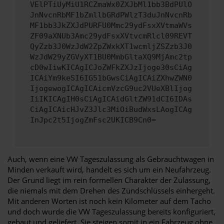
VElPTiUyMiU1RCZmaWx0ZXJbMl1bb3BdPUlO
JnNvcnRbMF1bZmllbGRdPWlzT3duJnNvcnRb
MF1bb3JkZXJdPURFU0Mmc29ydFsxXVtmaWVs
ZF09aXNUb3Amc29ydFsxXVtvcmRlcl09REVT
QyZzb3J0WzJdW2ZpZWxkXT1wcmljZSZzb3J0
WzJdW29yZGVyXT1BU0MmbGltaXQ9MjAmc2tp
cD0wIiwKICAgICJoZWFkZXJzIjoge30sCiAg
ICAiYm9keSI6IG51bGwsCiAgICAiZXhwZWN0
IjogewogICAgICAicmVzcG9uc2VUeXBlIjog
IiIKICAgIH0sCiAgICAidGltZW91dCI6IDAs
CiAgICAicHJvZ3Jlc3MiOiBudWxsLAogICAg
InJpc2t5IjogZmFsc2UKICB9Cn0=
Auch, wenn eine VW Tageszulassung als Gebrauchtwagen in
Minden verkauft wird, handelt es sich um ein Neufahrzeug.
Der Grund liegt im rein formellen Charakter der Zulassung,
die niemals mit dem Drehen des Zündschlüssels einhergeht.
Mit anderen Worten ist noch kein Kilometer auf dem Tacho
und doch wurde die VW Tageszulassung bereits konfiguriert,
gebaut und geliefert. Sie steigen somit in ein Fahrzeug ohne