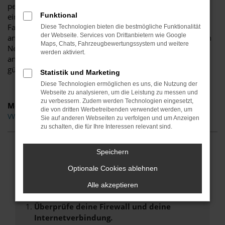
perfekte Synthese. Doch der Reihe nach, beginnend mit
Funktional
einer klaren Definition. Eine VW Tageszulassung ist ein
Fahrzeug, das für exakt einen Tag in Minden oder
Diese Technologien bieten die bestmögliche Funktionalität
der Webseite. Services von Drittanbietern wie Google
anderenorts zugelassen wurde. Auf diese Weise verliert ein
Maps, Chats, Fahrzeugbewertungssystem und weitere
Neuwagen seinen Status und darf als Gebrauchtwagen
werden aktiviert.
angeboten werden. Der Vorteil besteht in erheblich
günstigeren Preisen.
Statistik und Marketing
Diese Technologien ermöglichen es uns, die Nutzung der
Webseite zu analysieren, um die Leistung zu messen und
zu verbessern. Zudem werden Technologien eingesetzt,
Modelle
die von dritten Werbetreibenden verwendet werden, um
VW Crafter Tageszulassung Minden
Sie auf anderen Webseiten zu verfolgen und um Anzeigen
zu schalten, die für Ihre Interessen relevant sind.
Speichern
Fehler: Network Error
Optionale Cookies ablehnen
Beim Laden ist ein Fehler aufgetreten.
Alle akzeptieren
Hier sind ein paar Tipps, die dir helfen können:
Überprüfe deine Firewall und deine
Internetverbindung.