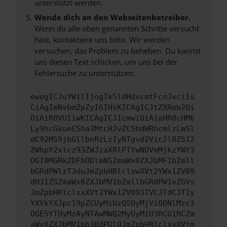
unterstützt werden.
Wende dich an den Webseitenbetreiber.
Wenn du alle oben genannten Schritte versucht
hast, kontaktiere uns bitte. Wir werden
versuchen, das Problem zu beheben. Du kannst
uns diesen Text schicken, um uns bei der
Fehlersuche zu unterstützen:
ewogICJuYW1lIjogIk5ldHdvcmtFcnJvciIs
CiAgImNvbmZpZyI6IHsKICAgICJtZXRob2Qi
OiAiR0VUIiwKICAgICJ1cmwiOiAiaHR0cHM6
Ly9hcGkueC5ha3MtcHJvZC5hdWRhcmlzLm5l
dC92MS9jbGllbnRzLzIyNTgvd2Vic2l0ZS12
ZWhpY2xlcz93ZWJzaXRlPTYwNDVmMjkzYWY3
OGI0MGRkZDFhODlmNSZmaWx0ZXJbMF1bZmll
bGRdPWlzT3duJmZpbHRlclswXVt2YWx1ZV09
dHJ1ZSZmaWx0ZXJbMV1bZmllbGRdPW1vZGVs
JmZpbHRlclsxXVt2YWx1ZV09JTVCJTdCJTIy
YXVkYXJpc19pZCUyMiUzQSUyMjViODNlMzc3
OGE5YTUyMzAyNTAwMWQ2MyUyMiU3RCU1RCZm
aWx0ZXJbMV1bb3BdPUlOJmZpbHRlclsyXVtm