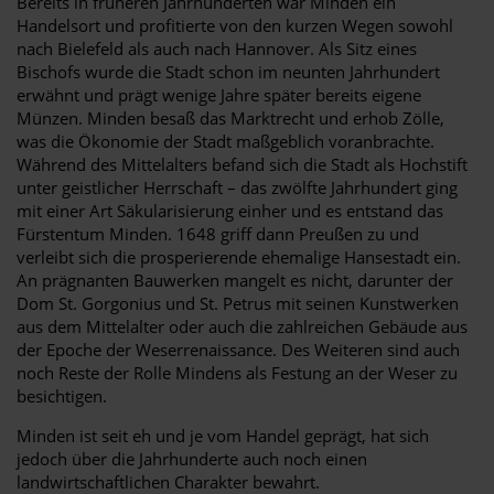
Bereits in früheren Jahrhunderten war Minden ein
Handelsort und profitierte von den kurzen Wegen sowohl
nach Bielefeld als auch nach Hannover. Als Sitz eines
Bischofs wurde die Stadt schon im neunten Jahrhundert
erwähnt und prägt wenige Jahre später bereits eigene
Münzen. Minden besaß das Marktrecht und erhob Zölle,
was die Ökonomie der Stadt maßgeblich voranbrachte.
Während des Mittelalters befand sich die Stadt als Hochstift
unter geistlicher Herrschaft – das zwölfte Jahrhundert ging
mit einer Art Säkularisierung einher und es entstand das
Fürstentum Minden. 1648 griff dann Preußen zu und
verleibt sich die prosperierende ehemalige Hansestadt ein.
An prägnanten Bauwerken mangelt es nicht, darunter der
Dom St. Gorgonius und St. Petrus mit seinen Kunstwerken
aus dem Mittelalter oder auch die zahlreichen Gebäude aus
der Epoche der Weserrenaissance. Des Weiteren sind auch
noch Reste der Rolle Mindens als Festung an der Weser zu
besichtigen.
Minden ist seit eh und je vom Handel geprägt, hat sich
jedoch über die Jahrhunderte auch noch einen
landwirtschaftlichen Charakter bewahrt.