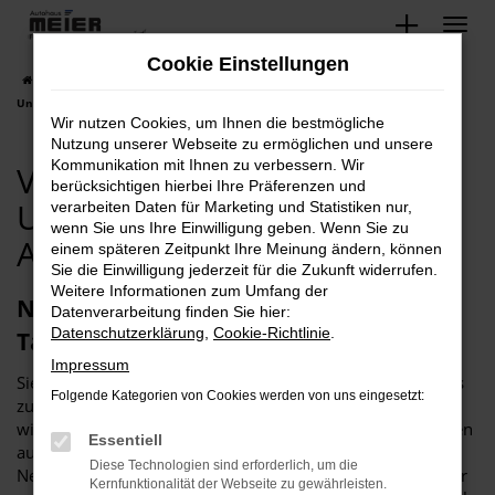
Zum
Hauptinhalt
Cookie Einstellungen
springen
Startseite
Minden
VW
VW Crafter
VW Minden, VW Crafter.
Unsere Tageszulassung Angebote!
Wir nutzen Cookies, um Ihnen die bestmögliche
Nutzung unserer Webseite zu ermöglichen und unsere
Kommunikation mit Ihnen zu verbessern. Wir
VW Minden, VW Crafter.
berücksichtigen hierbei Ihre Präferenzen und
Unsere Tageszulassung
verarbeiten Daten für Marketing und Statistiken nur,
wenn Sie uns Ihre Einwilligung geben. Wenn Sie zu
Angebote!
einem späteren Zeitpunkt Ihre Meinung ändern, können
Sie die Einwilligung jederzeit für die Zukunft widerrufen.
Weitere Informationen zum Umfang der
Neu und günstig: VW Crafter
Datenverarbeitung finden Sie hier:
Datenschutzerklärung
,
Cookie-Richtlinie
.
Tageszulassung für Minden
Impressum
Sie wünschen einen Neuwagen ohne einen Neuwagenpreis
Folgende Kategorien von Cookies werden von uns eingesetzt:
zu zahlen? Das muss kein Widerspruch oder wenn, dann
wird dieser mit einer VW Crafter Tageszulassung für Minden
Essentiell
aufgelöst. Wir lassen Sie auf diese clevere Weise in ein
Diese Technologien sind erforderlich, um die
Neufahrzeug einsteigen und bieten erhebliche Rabatte. Wer
Kernfunktionalität der Webseite zu gewährleisten.