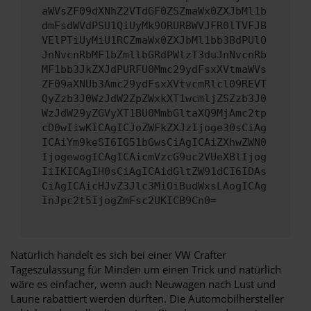
aWVsZF09dXNhZ2VTdGF0ZSZmaWx0ZXJbMl1b
dmFsdWVdPSU1QiUyMk9ORURBWVJFR0lTVFJB
VElPTiUyMiU1RCZmaWx0ZXJbMl1bb3BdPUlO
JnNvcnRbMF1bZmllbGRdPWlzT3duJnNvcnRb
MF1bb3JkZXJdPURFU0Mmc29ydFsxXVtmaWVs
ZF09aXNUb3Amc29ydFsxXVtvcmRlcl09REVT
QyZzb3J0WzJdW2ZpZWxkXT1wcmljZSZzb3J0
WzJdW29yZGVyXT1BU0MmbGltaXQ9MjAmc2tp
cD0wIiwKICAgICJoZWFkZXJzIjoge30sCiAg
ICAiYm9keSI6IG51bGwsCiAgICAiZXhwZWN0
IjogewogICAgICAicmVzcG9uc2VUeXBlIjog
IiIKICAgIH0sCiAgICAidGltZW91dCI6IDAs
CiAgICAicHJvZ3Jlc3MiOiBudWxsLAogICAg
InJpc2t5IjogZmFsc2UKICB9Cn0=
Natürlich handelt es sich bei einer VW Crafter
Tageszulassung für Minden um einen Trick und natürlich
wäre es einfacher, wenn auch Neuwagen nach Lust und
Laune rabattiert werden dürften. Die Automobilhersteller