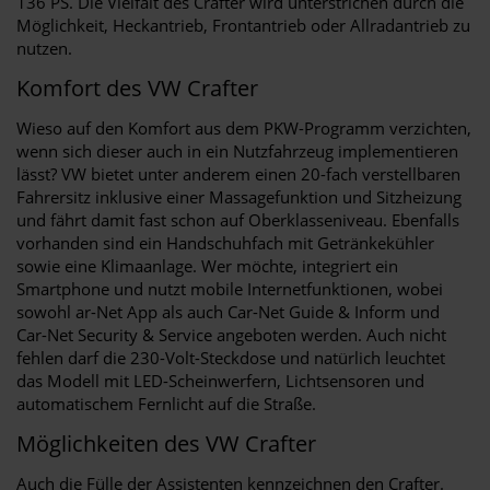
136 PS. Die Vielfalt des Crafter wird unterstrichen durch die
Möglichkeit, Heckantrieb, Frontantrieb oder Allradantrieb zu
nutzen.
Komfort des VW Crafter
Wieso auf den Komfort aus dem PKW-Programm verzichten,
wenn sich dieser auch in ein Nutzfahrzeug implementieren
lässt? VW bietet unter anderem einen 20-fach verstellbaren
Fahrersitz inklusive einer Massagefunktion und Sitzheizung
und fährt damit fast schon auf Oberklasseniveau. Ebenfalls
vorhanden sind ein Handschuhfach mit Getränkekühler
sowie eine Klimaanlage. Wer möchte, integriert ein
Smartphone und nutzt mobile Internetfunktionen, wobei
sowohl ar-Net App als auch Car-Net Guide & Inform und
Car-Net Security & Service angeboten werden. Auch nicht
fehlen darf die 230-Volt-Steckdose und natürlich leuchtet
das Modell mit LED-Scheinwerfern, Lichtsensoren und
automatischem Fernlicht auf die Straße.
Möglichkeiten des VW Crafter
Auch die Fülle der Assistenten kennzeichnen den Crafter.