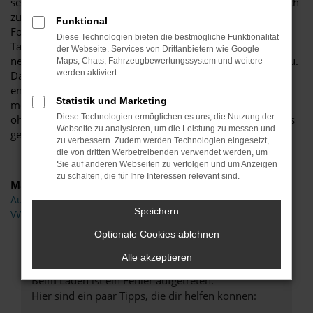
seine Mobilität in Minden sowohl in bester Qualität als auch
zu Schnäppchenpreisen ausleben möchte, ist mit dieser
Funktional
Form des Autokaufs perfekt beraten. Was eine VW Crafter
Diese Technologien bieten die bestmögliche Funktionalität
Tageszulassung ist? Das sagt doch schon der Name. Man
der Webseite. Services von Drittanbietern wie Google
nehme einen Neuwagen und lassen diesen für einen Tag zu.
Maps, Chats, Fahrzeugbewertungssystem und weitere
werden aktiviert.
Da bereits ein Vorbesitzer in den Papieren steht, ist die so
entstehende VW Crafter Tageszulassung kein Neuwagen
Statistik und Marketing
mehr sondern darf gebraucht verkauft werden. Und das,
Diese Technologien ermöglichen es uns, die Nutzung der
ohne einen einzigen Kilometer in Minden oder anderenorts
Webseite zu analysieren, um die Leistung zu messen und
gefahren zu sein.
zu verbessern. Zudem werden Technologien eingesetzt,
die von dritten Werbetreibenden verwendet werden, um
Sie auf anderen Webseiten zu verfolgen und um Anzeigen
zu schalten, die für Ihre Interessen relevant sind.
Marken
Audi
Speichern
VW
Optionale Cookies ablehnen
Fehler: Network Error
Alle akzeptieren
Beim Laden ist ein Fehler aufgetreten.
Hier sind ein paar Tipps, die dir helfen können: