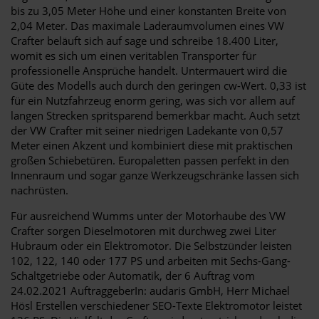
bis zu 3,05 Meter Höhe und einer konstanten Breite von
2,04 Meter. Das maximale Laderaumvolumen eines VW
Crafter beläuft sich auf sage und schreibe 18.400 Liter,
womit es sich um einen veritablen Transporter für
professionelle Ansprüche handelt. Untermauert wird die
Güte des Modells auch durch den geringen cw-Wert. 0,33 ist
für ein Nutzfahrzeug enorm gering, was sich vor allem auf
langen Strecken spritsparend bemerkbar macht. Auch setzt
der VW Crafter mit seiner niedrigen Ladekante von 0,57
Meter einen Akzent und kombiniert diese mit praktischen
großen Schiebetüren. Europaletten passen perfekt in den
Innenraum und sogar ganze Werkzeugschränke lassen sich
nachrüsten.
Für ausreichend Wumms unter der Motorhaube des VW
Crafter sorgen Dieselmotoren mit durchweg zwei Liter
Hubraum oder ein Elektromotor. Die Selbstzünder leisten
102, 122, 140 oder 177 PS und arbeiten mit Sechs-Gang-
Schaltgetriebe oder Automatik, der 6 Auftrag vom
24.02.2021 AuftraggeberIn: audaris GmbH, Herr Michael
Hösl Erstellen verschiedener SEO-Texte Elektromotor leistet