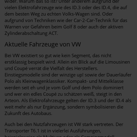
wider. Warum das so ist? Unter anderem aufgrund der
vielen Elektrofahrzeuge wie des ID.3 oder des ID.4, die auf
dem besten Weg zu echten Volks-Wagen sind. Oder
aufgrund von Techniken wie der Car-2-Car-Technik für das
Warnen vor Gefahren beim Golf 8 oder auch der aktiven
Zylinderabschaltung ACT.
Aktuelle Fahrzeuge von VW
Bei VW existiert so gut wie kein Segment, das nicht
erstklassig bespielt wird. Allein ein Blick auf die Limousinen
und Coupé verrät die Vielfalt des Herstellers.
Einstiegsmodelle sind der winzige up! sowie der Dauerläufer
Polo als Kleinwagenklassiker. Kompakt- und Mittelklasse
werden seit eh und je vom Golf und dem Polo dominiert
und wer ein edles Coupé zu schätzen weiß, steigt in den
Arteon. Als Elektrofahrzeuge gelten der ID.3 und der ID.4 als
weit mehr als nur Ergänzung, sondern symbolisieren die
Zukunft des Autobaus.
Auch bei den Nutzfahrzeugen ist VW stark vertreten. Der
Transporter T6.1 ist in vielerlei Ausführungen,
beispielsweise als Multivan oder als Campingmodell