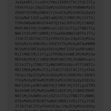
JmZpbHRlclsxXVt2YWx1ZV09JTVCJTdCJTIy
YXVkYXJpc19pZCUyMiUzQSUyMjVhNWNhMzE5
ZDA0Y2E5MDg5NDViYjUxOCUyMiU3RCUyQyU3
QiUyMmF1ZGFyaXNfaWQlMjIlM0ElMjI1YTVj
YTMxOWQwNGNhOTA4OTQ1YmI1MTklMjIlN0Ql
MkMlN0IlMjJhdWRhcmlzX2lkJTIyJTNBJTIy
NWE1Y2EzMTlkMDRjYTkwODk0NWJiNTFhJTIy
JTdEJTJDJTdCJTIyYXVkYXJpc19pZCUyMiUz
QSUyMjViODNlMzc3OGE5YTUyMzAyNTAwMWM0
NCUyMiU3RCUyQyU3QiUyMmF1ZGFyaXNfaWQl
MjIlM0ElMjI1YjgzZTM3NzhhOWE1MjMwMjUw
MDFkNjMlMjIlN0QlMkMlN0IlMjJhdWRhcmlz
X2lkJTIyJTNBJTIyNWI4M2UzNzc4YTlhNTIz
MDI1MDAyMzMxJTIyJTdEJTJDJTdCJTIyYXVk
YXJpc19pZCUyMiUzQSUyMjViODNlMzc3OGE5
YTUyMzAyNTAwMjM3MCUyMiU3RCUyQyU3QiUy
MmF1ZGFyaXNfaWQlMjIlM0ElMjI1YjgzZTM3
NzhhOWE1MjMwMjUwMDIzN2ElMjIlN0QlMkMl
N0IlMjJhdWRhcmlzX2lkJTIyJTNBJTIyNWNj
OTQxMGRiOTNlNTYwNGExMDRiYzRjJTIyJTdE
JTJDJTdCJTIyYXVkYXJpc19pZCUyMiUzQSUy