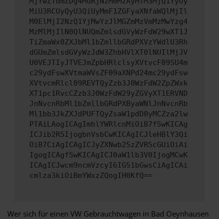
MjYwZTdmZDg4MGRjNzM0MzAyMTM3MjQ1YyUy
MiU3RCUyQyU3QiUyMmF1ZGFyaXNfaWQlMjIl
M0ElMjI2NzQ1YjMwYzJlMGZmMzVmMzMwYzg4
MzMlMjIlN0QlNUQmZmlsdGVyWzFdW29wXT1J
TiZmaWx0ZXJbMl1bZmllbGRdPXVzYWdlU3Rh
dGUmZmlsdGVyWzJdW3ZhbHVlXT0lNUIlMjJV
U0VEJTIyJTVEJmZpbHRlclsyXVtvcF09SU4m
c29ydFswXVtmaWVsZF09aXNPd24mc29ydFsw
XVtvcmRlcl09REVTQyZzb3J0WzFdW2ZpZWxk
XT1pc1RvcCZzb3J0WzFdW29yZGVyXT1ERVND
JnNvcnRbMl1bZmllbGRdPXByaWNlJnNvcnRb
Ml1bb3JkZXJdPUFTQyZsaW1pdD0yMCZza2lw
PTAiLAogICAgImhlYWRlcnMiOiB7fSwKICAg
ICJib2R5IjogbnVsbCwKICAgICJleHBlY3Qi
OiB7CiAgICAgICJyZXNwb25zZVR5cGUiOiAi
IgogICAgfSwKICAgICJ0aW1lb3V0IjogMCwK
ICAgICJwcm9ncmVzcyI6IG51bGwsCiAgICAi
cmlza3kiOiBmYWxzZQogIH0KfQ==
Wer sich für einen VW Gebrauchtwagen in Bad Oeynhausen