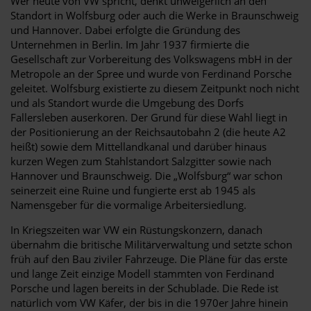
Wer heute von VW spricht, denkt unweigerlich an den
Standort in Wolfsburg oder auch die Werke in Braunschweig
und Hannover. Dabei erfolgte die Gründung des
Unternehmen in Berlin. Im Jahr 1937 firmierte die
Gesellschaft zur Vorbereitung des Volkswagens mbH in der
Metropole an der Spree und wurde von Ferdinand Porsche
geleitet. Wolfsburg existierte zu diesem Zeitpunkt noch nicht
und als Standort wurde die Umgebung des Dorfs
Fallersleben auserkoren. Der Grund für diese Wahl liegt in
der Positionierung an der Reichsautobahn 2 (die heute A2
heißt) sowie dem Mittellandkanal und darüber hinaus
kurzen Wegen zum Stahlstandort Salzgitter sowie nach
Hannover und Braunschweig. Die „Wolfsburg“ war schon
seinerzeit eine Ruine und fungierte erst ab 1945 als
Namensgeber für die vormalige Arbeitersiedlung.
In Kriegszeiten war VW ein Rüstungskonzern, danach
übernahm die britische Militärverwaltung und setzte schon
früh auf den Bau ziviler Fahrzeuge. Die Pläne für das erste
und lange Zeit einzige Modell stammten von Ferdinand
Porsche und lagen bereits in der Schublade. Die Rede ist
natürlich vom VW Käfer, der bis in die 1970er Jahre hinein