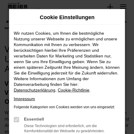
Zum
Hauptinhalt
Cookie Einstellungen
springen
Startseite
Bad Oeynhausen
VW
VW Bad Oeynhausen, VW. Unsere
Gebrauchtwagen Angebote!
Wir nutzen Cookies, um Ihnen die bestmögliche
Nutzung unserer Webseite zu ermöglichen und unsere
Kommunikation mit Ihnen zu verbessern. Wir
VW Bad Oeynhausen, VW.
berücksichtigen hierbei Ihre Präferenzen und
Unsere Gebrauchtwagen
verarbeiten Daten für Marketing und Statistiken nur,
wenn Sie uns Ihre Einwilligung geben. Wenn Sie zu
Angebote!
einem späteren Zeitpunkt Ihre Meinung ändern, können
Sie die Einwilligung jederzeit für die Zukunft widerrufen.
Weitere Informationen zum Umfang der
VW Gebrauchtwagen – wir sind Ihr
Datenverarbeitung finden Sie hier:
Datenschutzerklärung
,
Cookie-Richtlinie
.
Vertrauenshändler für Bad
Impressum
Oeynhausen
Folgende Kategorien von Cookies werden von uns eingesetzt:
Wer in Bad Oeynhausen einen VW Gebrauchtwagen kaufen
möchte, braucht ein wenig Vertrauen. In der heutigen Zeit ist
Essentiell
das Kaufen von Fahrzeugen deutlich komplexer als noch vor
Diese Technologien sind erforderlich, um die
einigen Jahrzehnten und es lohnt sich, genau hinzuschauen.
Kernfunktionalität der Webseite zu gewährleisten.