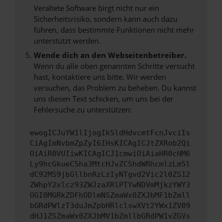
Veraltete Software birgt nicht nur ein
Sicherheitsrisiko, sondern kann auch dazu
führen, dass bestimmte Funktionen nicht mehr
unterstützt werden.
Wende dich an den Webseitenbetreiber.
Wenn du alle oben genannten Schritte versucht
hast, kontaktiere uns bitte. Wir werden
versuchen, das Problem zu beheben. Du kannst
uns diesen Text schicken, um uns bei der
Fehlersuche zu unterstützen:
ewogICJuYW1lIjogIk5ldHdvcmtFcnJvciIs
CiAgImNvbmZpZyI6IHsKICAgICJtZXRob2Qi
OiAiR0VUIiwKICAgICJ1cmwiOiAiaHR0cHM6
Ly9hcGkueC5ha3MtcHJvZC5hdWRhcmlzLm5l
dC92MS9jbGllbnRzLzIyNTgvd2Vic2l0ZS12
ZWhpY2xlcz93ZWJzaXRlPTYwNDVmMjkzYWY3
OGI0MGRkZDFhODlmNSZmaWx0ZXJbMF1bZmll
bGRdPWlzT3duJmZpbHRlclswXVt2YWx1ZV09
dHJ1ZSZmaWx0ZXJbMV1bZmllbGRdPW1vZGVs