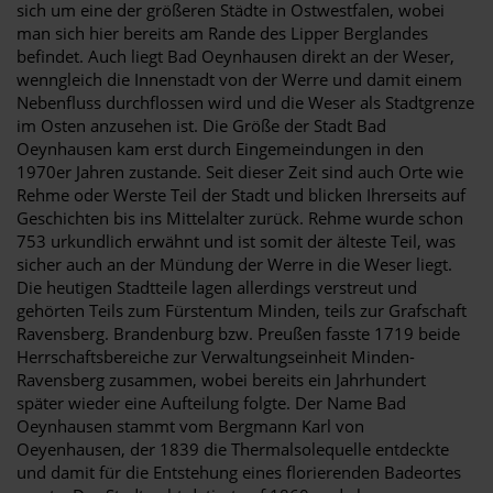
sich um eine der größeren Städte in Ostwestfalen, wobei
man sich hier bereits am Rande des Lipper Berglandes
befindet. Auch liegt Bad Oeynhausen direkt an der Weser,
wenngleich die Innenstadt von der Werre und damit einem
Nebenfluss durchflossen wird und die Weser als Stadtgrenze
im Osten anzusehen ist. Die Größe der Stadt Bad
Oeynhausen kam erst durch Eingemeindungen in den
1970er Jahren zustande. Seit dieser Zeit sind auch Orte wie
Rehme oder Werste Teil der Stadt und blicken Ihrerseits auf
Geschichten bis ins Mittelalter zurück. Rehme wurde schon
753 urkundlich erwähnt und ist somit der älteste Teil, was
sicher auch an der Mündung der Werre in die Weser liegt.
Die heutigen Stadtteile lagen allerdings verstreut und
gehörten Teils zum Fürstentum Minden, teils zur Grafschaft
Ravensberg. Brandenburg bzw. Preußen fasste 1719 beide
Herrschaftsbereiche zur Verwaltungseinheit Minden-
Ravensberg zusammen, wobei bereits ein Jahrhundert
später wieder eine Aufteilung folgte. Der Name Bad
Oeynhausen stammt vom Bergmann Karl von
Oeyenhausen, der 1839 die Thermalsolequelle entdeckte
und damit für die Entstehung eines florierenden Badeortes