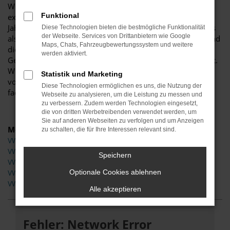
Wir vom Autohaus Meier wissen das, denn schließlich
Funktional
existiert unser Unternehmen bereits seit mehr als 100
Jahren. In Bad Oeynhausen und Umgebung kennt man uns
Diese Technologien bieten die bestmögliche Funktionalität
der Webseite. Services von Drittanbietern wie Google
als ehrliche und verlässliche Partner in allen Autofragen und
Maps, Chats, Fahrzeugbewertungssystem und weitere
dies gilt natürlich auch für den Verkauf von VW
werden aktiviert.
Gebrauchtwagen. Oberste Prämisse ist bei uns die Qualität.
Wir überprüfen jedes Modell, bevor wir es auf die Straßen
Statistik und Marketing
von Bad Oeynhausen entlassen gründlich und mit größter
Diese Technologien ermöglichen es uns, die Nutzung der
fachlicher Kompetenz einer Meisterwerkstatt.
Webseite zu analysieren, um die Leistung zu messen und
zu verbessern. Zudem werden Technologien eingesetzt,
die von dritten Werbetreibenden verwendet werden, um
Sie auf anderen Webseiten zu verfolgen und um Anzeigen
Modelle
zu schalten, die für Ihre Interessen relevant sind.
VW Crafter Gebrauchtwagen Bad Oeynhausen
VW Golf Gebrauchtwagen Bad Oeynhausen
Speichern
VW Polo Gebrauchtwagen Bad Oeynhausen
Optionale Cookies ablehnen
VW Tiguan Gebrauchtwagen Bad Oeynhausen
VW T-Cross Gebrauchtwagen Bad Oeynhausen
Alle akzeptieren
Fehler: Network Error