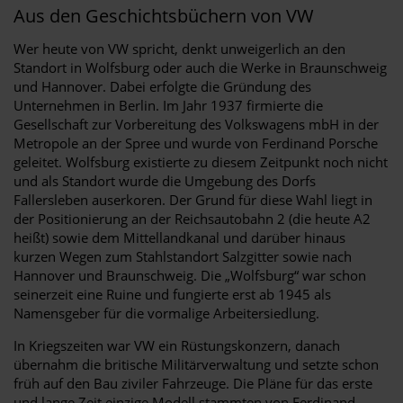
Aus den Geschichtsbüchern von VW
Wer heute von VW spricht, denkt unweigerlich an den
Standort in Wolfsburg oder auch die Werke in Braunschweig
und Hannover. Dabei erfolgte die Gründung des
Unternehmen in Berlin. Im Jahr 1937 firmierte die
Gesellschaft zur Vorbereitung des Volkswagens mbH in der
Metropole an der Spree und wurde von Ferdinand Porsche
geleitet. Wolfsburg existierte zu diesem Zeitpunkt noch nicht
und als Standort wurde die Umgebung des Dorfs
Fallersleben auserkoren. Der Grund für diese Wahl liegt in
der Positionierung an der Reichsautobahn 2 (die heute A2
heißt) sowie dem Mittellandkanal und darüber hinaus
kurzen Wegen zum Stahlstandort Salzgitter sowie nach
Hannover und Braunschweig. Die „Wolfsburg“ war schon
seinerzeit eine Ruine und fungierte erst ab 1945 als
Namensgeber für die vormalige Arbeitersiedlung.
In Kriegszeiten war VW ein Rüstungskonzern, danach
übernahm die britische Militärverwaltung und setzte schon
früh auf den Bau ziviler Fahrzeuge. Die Pläne für das erste
und lange Zeit einzige Modell stammten von Ferdinand