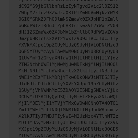
dC92MS9jbGllbnRzLzIyNTgvd2Vic2l0ZS12
ZWhpY2xlcz93ZWJzaXRlPTYwNDVmMjkzYWY3
OGI0MGRkZDFhODlmNSZmaWx0ZXJbMF1bZmll
bGRdPWlzT3duJmZpbHRlclswXVt2YWx1ZV09
dHJ1ZSZmaWx0ZXJbMV1bZmllbGRdPW1vZGVs
JmZpbHRlclsxXVt2YWx1ZV09JTVCJTdCJTIy
YXVkYXJpc19pZCUyMiUzQSUyMjViODNlMzc3
OGE5YTUyMzAyNTAwMWM0NCUyMiU3RCUyQyU3
QiUyMmF1ZGFyaXNfaWQlMjIlM0ElMjI1Yjgz
ZTM3NzhhOWE1MjMwMjUwMDFkNjMlMjIlN0Ql
MkMlN0IlMjJhdWRhcmlzX2lkJTIyJTNBJTIy
NWE1Y2EzMTlkMDRjYTkwODk0NWJiNTE5JTIy
JTdEJTJDJTdCJTIyYXVkYXJpc19pZCUyMiUz
QSUyMjVhNWNhMzE5ZDA0Y2E5MDg5NDViYjUx
OCUyMiU3RCUyQyU3QiUyMmF1ZGFyaXNfaWQl
MjIlM0ElMjI1YTVjYTMxOWQwNGNhOTA4OTQ1
YmI1MWElMjIlN0QlMkMlN0IlMjJhdWRhcmlz
X2lkJTIyJTNBJTIyNWI4M2UzNzc4YTlhNTIz
MDI1MDAyMzMxJTIyJTdEJTJDJTdCJTIyYXVk
YXJpc19pZCUyMiUzQSUyMjViODNlMzc3OGE5
YTUyMzAyNTAwMjM3MCUyMiU3RCUyQyU3QiUy