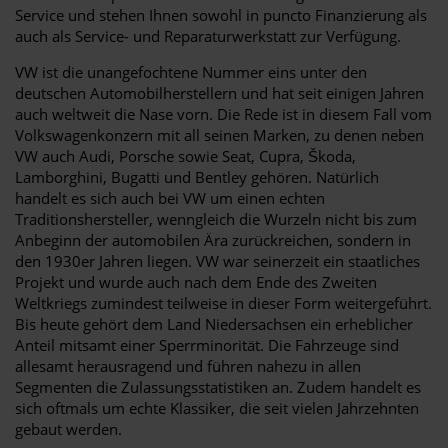
Service und stehen Ihnen sowohl in puncto Finanzierung als
auch als Service- und Reparaturwerkstatt zur Verfügung.
VW ist die unangefochtene Nummer eins unter den
deutschen Automobilherstellern und hat seit einigen Jahren
auch weltweit die Nase vorn. Die Rede ist in diesem Fall vom
Volkswagenkonzern mit all seinen Marken, zu denen neben
VW auch Audi, Porsche sowie Seat, Cupra, Škoda,
Lamborghini, Bugatti und Bentley gehören. Natürlich
handelt es sich auch bei VW um einen echten
Traditionshersteller, wenngleich die Wurzeln nicht bis zum
Anbeginn der automobilen Ära zurückreichen, sondern in
den 1930er Jahren liegen. VW war seinerzeit ein staatliches
Projekt und wurde auch nach dem Ende des Zweiten
Weltkriegs zumindest teilweise in dieser Form weitergeführt.
Bis heute gehört dem Land Niedersachsen ein erheblicher
Anteil mitsamt einer Sperrminorität. Die Fahrzeuge sind
allesamt herausragend und führen nahezu in allen
Segmenten die Zulassungsstatistiken an. Zudem handelt es
sich oftmals um echte Klassiker, die seit vielen Jahrzehnten
gebaut werden.