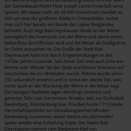
der Gartenbauarchitekt Peter Joseph Lenné hinterließ seine
Spuren. Mit etwas mehr als 48.000 Einwohnern handelt es
sich um eine der größeren Städte in Ostwestfalen, wobei
man sich hier bereits am Rande des Lipper Berglandes
befindet. Auch liegt Bad Oeynhausen direkt an der Weser,
wenngleich die Innenstadt von der Werre und damit einem
Nebenfluss durchflossen wird und die Weser als Stadtgrenze
im Osten anzusehen ist. Die Größe der Stadt Bad
Oeynhausen kam erst durch Eingemeindungen in den
1970er Jahren zustande. Seit dieser Zeit sind auch Orte wie
Rehme oder Werste Teil der Stadt und blicken Ihrerseits auf
Geschichten bis ins Mittelalter zurück. Rehme wurde schon
753 urkundlich erwähnt und ist somit der älteste Teil, was
sicher auch an der Mündung der Werre in die Weser liegt.
Die heutigen Stadtteile lagen allerdings verstreut und
gehörten Teils zum Fürstentum Minden, teils zur Grafschaft
Ravensberg. Brandenburg bzw. Preußen fasste 1719 beide
Herrschaftsbereiche zur Verwaltungseinheit Minden-
Ravensberg zusammen, wobei bereits ein Jahrhundert
später wieder eine Aufteilung folgte. Der Name Bad
Oeynhausen stammt vom Bergmann Karl von