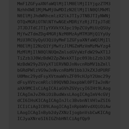
MmF1ZGFyaXNfaWQlMjIlM0ElMjI1YjgzZTM3
NzhhOWE1MjMwMjUwMDIzN2ElMjIlN0QlMkMl
N0IlMjJhdWRhcmlzX2lkJTIyJTNBJTIyNWNj
OTQxMGRiOTNlNTYwNGExMDRiYzRjJTIyJTdE
JTJDJTdCJTIyYXVkYXJpc19pZCUyMiUzQSUy
MjYwZTdmZDg4MGRjNzM0MzAyMTM3MjQ1YyUy
MiU3RCUyQyU3QiUyMmF1ZGFyaXNfaWQlMjIl
M0ElMjI2NzQ1YjMwYzJlMGZmMzVmMzMwYzg4
MzMlMjIlN0QlNUQmZmlsdGVyWzFdW29wXT1J
TiZzb3J0WzBdW2ZpZWxkXT1pc093biZzb3J0
WzBdW29yZGVyXT1ERVNDJnNvcnRbMV1bZmll
bGRdPWlzVG9wJnNvcnRbMV1bb3JkZXJdPURF
U0Mmc29ydFsyXVtmaWVsZF09cHJpY2Umc29y
dFsyXVtvcmRlcl09QVNDJmxpbWl0PTIwJnNr
aXA9MCIsCiAgICAiaGVhZGVycyI6IHt9LAog
ICAgImJvZHkiOiBudWxsLAogICAgImV4cGVj
dCI6IHsKICAgICAgInJlc3BvbnNlVHlwZSI6
ICIiCiAgICB9LAogICAgInRpbWVvdXQiOiAw
LAogICAgInByb2dyZXNzIjogbnVsbCwKICAg
ICJyaXNreSI6IGZhbHNlCiAgfQp9