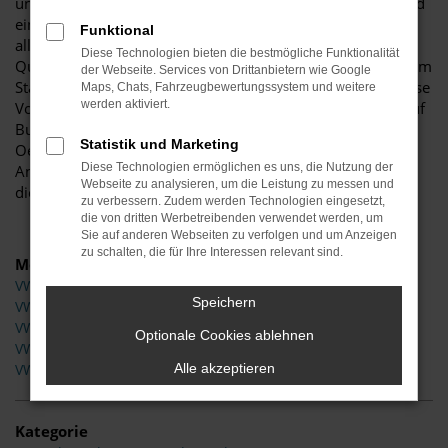
und bis heute sind wir unserer Tradition treu geblieben und
ein Familienbetrieb. Warum wir auf VW schwören? Vor
Funktional
allem, weil dieser Hersteller bis ins kleinste Detail auf
Diese Technologien bieten die bestmögliche Funktionalität
Qualität und eine exzellente Verarbeitung achtet. Wer viel im
der Webseite. Services von Drittanbietern wie Google
Stadtverkehr von Bad Oeynhausen unterwegs ist, wird diese
Maps, Chats, Fahrzeugbewertungssystem und weitere
werden aktiviert.
Vorteile ebenso hier bemerken wie auf Überlandfahrten auf
Bundesstraßen oder Autobahn. Wenn Sie aus Bad
Statistik und Marketing
Oeynhausen kommen, finden Sie in uns den perfekten
Diese Technologien ermöglichen es uns, die Nutzung der
Ansprechpartner für alle Formen von VW Fahrzeugen und
Webseite zu analysieren, um die Leistung zu messen und
die gesamte Bandbreite an Modellen.
zu verbessern. Zudem werden Technologien eingesetzt,
die von dritten Werbetreibenden verwendet werden, um
Sie auf anderen Webseiten zu verfolgen und um Anzeigen
zu schalten, die für Ihre Interessen relevant sind.
Modelle
VW Crafter Bad Oeynhausen
Speichern
VW Golf Bad Oeynhausen
VW Polo Bad Oeynhausen
Optionale Cookies ablehnen
VW Tiguan Bad Oeynhausen
Alle akzeptieren
VW T-Cross Bad Oeynhausen
Kategorie