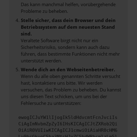
Das kann manchmal helfen, vorübergehende
Probleme zu beheben.
Stelle sicher, dass dein Browser und dein
Betriebssystem auf dem neuesten Stand
sind.
Veraltete Software birgt nicht nur ein
Sicherheitsrisiko, sondern kann auch dazu
führen, dass bestimmte Funktionen nicht mehr
unterstützt werden.
Wende dich an den Webseitenbetreiber.
Wenn du alle oben genannten Schritte versucht
hast, kontaktiere uns bitte. Wir werden
versuchen, das Problem zu beheben. Du kannst
uns diesen Text schicken, um uns bei der
Fehlersuche zu unterstützen:
ewogICJuYW1lIjogIk5ldHdvcmtFcnJvciIs
CiAgImNvbmZpZyI6IHsKICAgICJtZXRob2Qi
OiAiR0VUIiwKICAgICJ1cmwiOiAiaHR0cHM6
Ly9hcGkueC5ha3MtcHJvZC5hdWRhcmlzLm5l