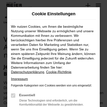
Zum
Hauptinhalt
Cookie Einstellungen
springen
Startseite
Bad Oeynhausen
VW Bad Oeynhausen, VW Angebote mit
Lieferservice nach Bad Oeynhausen.
Wir nutzen Cookies, um Ihnen die bestmögliche
Nutzung unserer Webseite zu ermöglichen und unsere
Kommunikation mit Ihnen zu verbessern. Wir
VW Bad Oeynhausen, VW
berücksichtigen hierbei Ihre Präferenzen und
Angebote mit Lieferservice
verarbeiten Daten für Marketing und Statistiken nur,
wenn Sie uns Ihre Einwilligung geben. Wenn Sie zu
nach Bad Oeynhausen.
einem späteren Zeitpunkt Ihre Meinung ändern, können
Sie die Einwilligung jederzeit für die Zukunft widerrufen.
Weitere Informationen zum Umfang der
Jetzt günstig Einsteigen in Ihren VW für
Datenverarbeitung finden Sie hier:
Datenschutzerklärung
,
Cookie-Richtlinie
.
Bad Oeynhausen
Impressum
VW und Bad Oeynhausen – das passt einfach zusammen.
Folgende Kategorien von Cookies werden von uns eingesetzt:
Dieser Meinung sind auch wir vom Autohaus Meier und
verkaufen die Fahrzeuge dieses Herstellers bereits seit vielen
Essentiell
Jahrzehnten in der Region. In der Umgebung von Bad
Diese Technologien sind erforderlich, um die
Oeynhausen kennt man uns bereits seit mehr als 100 Jahren
Kernfunktionalität der Webseite zu gewährleisten.