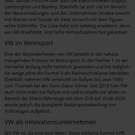
Seat, Škoda, Porsche oder auch die Edelschmieden Bugatti,
Lamborghini und Bentley. Ebenfalls tat sich viel im Bereich
der Neuvorstellungen und das Unternehmen landete sowohl
mit Sharan und Touran als Vans als auch mit dem Tiguan
echte Volltreffer. Die Liste ließe sich beliebig erweitern, denn
wo VW draufsteht, sind hohe Verkaufszahlen fast garantiert.
VW im Rennsport
Eine der Besonderheiten von VW besteht in der nahezu
mangelnden Präsenz im Motorsport. In der Formel 1 ist der
Hersteller bislang nicht heimisch geworden und hat lediglich
für einige Jahre die Formel V als Nachwuchsklasse betrieben.
Ebenfalls nahmen VW vereinzelt an Rallyes teil, was 1980
zum Triumph bei der Paris-Dakar führte. Seit 2016 fuhr VW
auch nicht mehr bei Rallyes mit und trumpfte vor allem im
Bereich der Elektrofahrzeuge mit dem ID.R auf. Ende 2020
wurde jedoch die komplette Motorsportabteilung von
Volkswagen aufgelöst.
VW als Innovationsunternehmen
Wo VW ist, da sind gute Ideen. Diese einfache Formel trifft