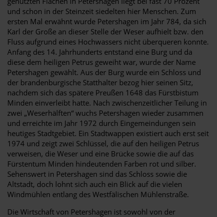
genutzten Flächen in Petershagen liegt bei fast 70 Prozent
und schon in der Steinzeit siedelten hier Menschen. Zum
ersten Mal erwähnt wurde Petershagen im Jahr 784, da sich
Karl der Große an dieser Stelle der Weser aufhielt bzw. den
Fluss aufgrund eines Hochwassers nicht überqueren konnte.
Anfang des 14. Jahrhunderts entstand eine Burg und da
diese dem heiligen Petrus geweiht war, wurde der Name
Petershagen gewählt. Aus der Burg wurde ein Schloss und
der brandenburgische Statthalter bezog hier seinen Sitz,
nachdem sich das spätere Preußen 1648 das Fürstbistum
Minden einverleibt hatte. Nach zwischenzeitlicher Teilung in
zwei „Weserhälften“ wuchs Petershagen wieder zusammen
und erreichte im Jahr 1972 durch Eingemeindungen sein
heutiges Stadtgebiet. Ein Stadtwappen existiert auch erst seit
1974 und zeigt zwei Schlüssel, die auf den heiligen Petrus
verweisen, die Weser und eine Brücke sowie die auf das
Fürstentum Minden hindeutenden Farben rot und silber.
Sehenswert in Petershagen sind das Schloss sowie die
Altstadt, doch lohnt sich auch ein Blick auf die vielen
Windmühlen entlang des Westfälischen Mühlenstraße.
Die Wirtschaft von Petershagen ist sowohl von der