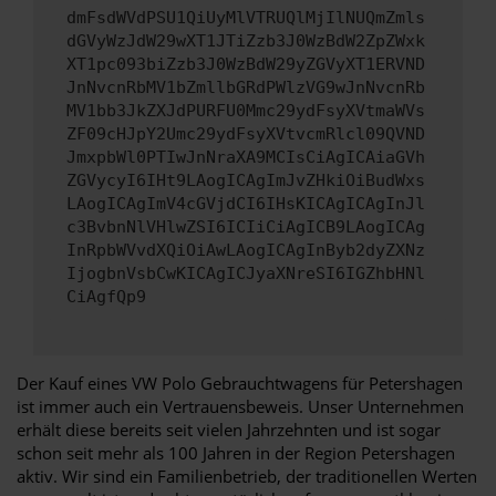
dmFsdWVdPSU1QiUyMlVTRUQlMjIlNUQmZmls
dGVyWzJdW29wXT1JTiZzb3J0WzBdW2ZpZWxk
XT1pc093biZzb3J0WzBdW29yZGVyXT1ERVND
JnNvcnRbMV1bZmllbGRdPWlzVG9wJnNvcnRb
MV1bb3JkZXJdPURFU0Mmc29ydFsyXVtmaWVs
ZF09cHJpY2Umc29ydFsyXVtvcmRlcl09QVND
JmxpbWl0PTIwJnNraXA9MCIsCiAgICAiaGVh
ZGVycyI6IHt9LAogICAgImJvZHkiOiBudWxs
LAogICAgImV4cGVjdCI6IHsKICAgICAgInJl
c3BvbnNlVHlwZSI6ICIiCiAgICB9LAogICAg
InRpbWVvdXQiOiAwLAogICAgInByb2dyZXNz
IjogbnVsbCwKICAgICJyaXNreSI6IGZhbHNl
CiAgfQp9
Der Kauf eines VW Polo Gebrauchtwagens für Petershagen
ist immer auch ein Vertrauensbeweis. Unser Unternehmen
erhält diese bereits seit vielen Jahrzehnten und ist sogar
schon seit mehr als 100 Jahren in der Region Petershagen
aktiv. Wir sind ein Familienbetrieb, der traditionellen Werten