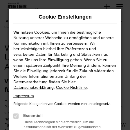
Zum
Hauptinhalt
Cookie Einstellungen
springen
Startseite
Petershagen
VW
VW Polo
VW Petershagen, VW Polo.
Unsere Gebrauchtwagen Angebote!
Wir nutzen Cookies, um Ihnen die bestmögliche
Nutzung unserer Webseite zu ermöglichen und unsere
Kommunikation mit Ihnen zu verbessern. Wir
VW Petershagen, VW Polo.
berücksichtigen hierbei Ihre Präferenzen und
Unsere Gebrauchtwagen
verarbeiten Daten für Marketing und Statistiken nur,
wenn Sie uns Ihre Einwilligung geben. Wenn Sie zu
Angebote!
einem späteren Zeitpunkt Ihre Meinung ändern, können
Sie die Einwilligung jederzeit für die Zukunft widerrufen.
Weitere Informationen zum Umfang der
VW Polo Gebrauchtwagen – Mobilität
Datenverarbeitung finden Sie hier:
Datenschutzerklärung
,
Cookie-Richtlinie
.
für Petershagen
Impressum
Haben Sie schon einmal nachgezählt, wie viele VW Polo
Folgende Kategorien von Cookies werden von uns eingesetzt:
Gebrauchtwagen in Petershagen und Umgebung unterwegs
sind. Wir vom Autohaus Meier kennen die genaue Zahl
Essentiell
natürlich auch nicht, wissen aber, dass wir bereits viele
Diese Technologien sind erforderlich, um die
Fahrzeuge verkauft haben. Der Grund liegt auf der Hand: VW
Kernfunktionalität der Webseite zu gewährleisten.