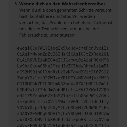
Wende dich an den Webseitenbetreiber.
Wenn du alle oben genannten Schritte versucht
hast, kontaktiere uns bitte. Wir werden
versuchen, das Problem zu beheben. Du kannst
uns diesen Text schicken, um uns bei der
Fehlersuche zu unterstützen:
ewogICJuYW1lIjogIk5ldHdvcmtFcnJvciIs
CiAgImNvbmZpZyI6IHsKICAgICJtZXRob2Qi
OiAiR0VUIiwKICAgICJ1cmwiOiAiaHR0cHM6
Ly9hcGkueC5ha3MtcHJvZC5hdWRhcmlzLm5l
dC92MS9jbGllbnRzLzIyNTgvd2Vic2l0ZS12
ZWhpY2xlcz93ZWJzaXRlPTYwNDVmMjkzYWY3
OGI0MGRkZDFhODlmNSZmaWx0ZXJbMF1bZmll
bGRdPWlzT3duJmZpbHRlclswXVt2YWx1ZV09
dHJ1ZSZmaWx0ZXJbMV1bZmllbGRdPW1vZGVs
JmZpbHRlclsxXVt2YWx1ZV09JTVCJTdCJTIy
YXVkYXJpc19pZCUyMiUzQSUyMjVhNWNhMzE5
ZDA0Y2E5MDg5NDViYjUxYSUyMiU3RCU1RCZm
aWx0ZXJbMV1bb3BdPUlOJmZpbHRlclsyXVtm
aWVsZF09dXNhZ2VTdGF0ZSZmaWx0ZXJbMl1b