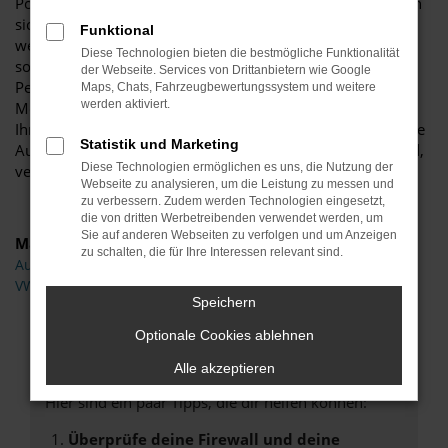
Polo Gebrauchtwagen sind überaus langlebig und zeichnen
sich durch eine erstklassige Verarbeitung aus. Besonders,
Funktional
wer mit einem Modell aus einer neueren Generation und
Diese Technologien bieten die bestmögliche Funktionalität
somit einem jungen VW Polo Gebrauchtwagen in
der Webseite. Services von Drittanbietern wie Google
Petershagen unterwegs ist, darf sich auch noch auf jede
Maps, Chats, Fahrzeugbewertungssystem und weitere
werden aktiviert.
Menge Extras und Assistenten freuen. Gerne stehen wir
Ihnen beratend zur Seite und präsentieren Ihnen eine breite
Statistik und Marketing
Auswahl an in Frage kommenden Modellen. In Topzustand,
Diese Technologien ermöglichen es uns, die Nutzung der
versteht sich.
Webseite zu analysieren, um die Leistung zu messen und
zu verbessern. Zudem werden Technologien eingesetzt,
die von dritten Werbetreibenden verwendet werden, um
Sie auf anderen Webseiten zu verfolgen und um Anzeigen
Marken
zu schalten, die für Ihre Interessen relevant sind.
Audi
VW
Speichern
Fehler: Network Error
Optionale Cookies ablehnen
Alle akzeptieren
Beim Laden ist ein Fehler aufgetreten.
Hier sind ein paar Tipps, die dir helfen können:
Überprüfe deine Firewall und deine