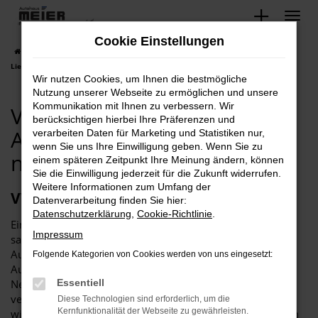
Zum
Hauptinhalt
Cookie Einstellungen
springen
Startseite
Minden
VW
VW Minden, VW Golf. Angebote mit
Lieferservice nach Minden.
Wir nutzen Cookies, um Ihnen die bestmögliche
Nutzung unserer Webseite zu ermöglichen und unsere
Kommunikation mit Ihnen zu verbessern. Wir
VW Minden, VW Golf.
berücksichtigen hierbei Ihre Präferenzen und
Angebote mit Lieferservice
verarbeiten Daten für Marketing und Statistiken nur,
wenn Sie uns Ihre Einwilligung geben. Wenn Sie zu
nach Minden.
einem späteren Zeitpunkt Ihre Meinung ändern, können
Sie die Einwilligung jederzeit für die Zukunft widerrufen.
Weitere Informationen zum Umfang der
VW Golf – passgenau für Minden
Datenverarbeitung finden Sie hier:
Datenschutzerklärung
,
Cookie-Richtlinie
.
Ein VW Golf ist ein perfektes Fahrzeug für Minden. Das
Impressum
sagen wir aus der Erfahrung von vielen Jahrzehnten im
Automobilbereich und aus tiefster Überzeugung. Wir vom
Folgende Kategorien von Cookies werden von uns eingesetzt:
Autohaus Meier bieten Ihnen dieses Modell sowohl als
Neuwagen als auch als Tageszulassung sowie in
Essentiell
verschiedenen Gebrauchtwagenformen an. Gerne beraten
Diese Technologien sind erforderlich, um die
Kernfunktionalität der Webseite zu gewährleisten.
wir Sie umfangreich und gehen auf all Ihre Fragen rund um