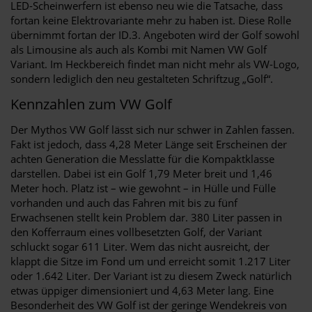
LED-Scheinwerfern ist ebenso neu wie die Tatsache, dass
fortan keine Elektrovariante mehr zu haben ist. Diese Rolle
übernimmt fortan der ID.3. Angeboten wird der Golf sowohl
als Limousine als auch als Kombi mit Namen VW Golf
Variant. Im Heckbereich findet man nicht mehr als VW-Logo,
sondern lediglich den neu gestalteten Schriftzug „Golf“.
Kennzahlen zum VW Golf
Der Mythos VW Golf lässt sich nur schwer in Zahlen fassen.
Fakt ist jedoch, dass 4,28 Meter Länge seit Erscheinen der
achten Generation die Messlatte für die Kompaktklasse
darstellen. Dabei ist ein Golf 1,79 Meter breit und 1,46
Meter hoch. Platz ist – wie gewohnt – in Hülle und Fülle
vorhanden und auch das Fahren mit bis zu fünf
Erwachsenen stellt kein Problem dar. 380 Liter passen in
den Kofferraum eines vollbesetzten Golf, der Variant
schluckt sogar 611 Liter. Wem das nicht ausreicht, der
klappt die Sitze im Fond um und erreicht somit 1.217 Liter
oder 1.642 Liter. Der Variant ist zu diesem Zweck natürlich
etwas üppiger dimensioniert und 4,63 Meter lang. Eine
Besonderheit des VW Golf ist der geringe Wendekreis von