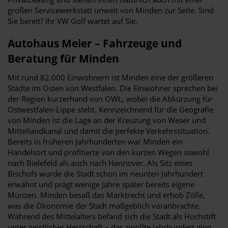
großen Servicewerkstatt unweit von Minden zur Seite. Sind
Sie bereit? Ihr VW Golf wartet auf Sie.
Autohaus Meier – Fahrzeuge und
Beratung für Minden
Mit rund 82.000 Einwohnern ist Minden eine der größeren
Städte im Osten von Westfalen. Die Einwohner sprechen bei
der Region kurzerhand von OWL, wobei die Abkürzung für
Ostwestfalen-Lippe steht. Kennzeichnend für die Geografie
von Minden ist die Lage an der Kreuzung von Weser und
Mittellandkanal und damit die perfekte Verkehrssituation.
Bereits in früheren Jahrhunderten war Minden ein
Handelsort und profitierte von den kurzen Wegen sowohl
nach Bielefeld als auch nach Hannover. Als Sitz eines
Bischofs wurde die Stadt schon im neunten Jahrhundert
erwähnt und prägt wenige Jahre später bereits eigene
Münzen. Minden besaß das Marktrecht und erhob Zölle,
was die Ökonomie der Stadt maßgeblich voranbrachte.
Während des Mittelalters befand sich die Stadt als Hochstift
unter geistlicher Herrschaft – das zwölfte Jahrhundert ging