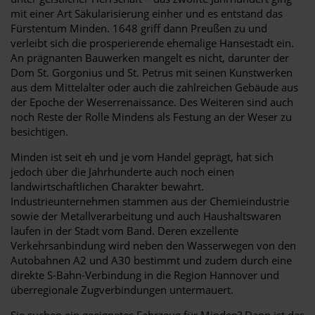
mit einer Art Säkularisierung einher und es entstand das
Fürstentum Minden. 1648 griff dann Preußen zu und
verleibt sich die prosperierende ehemalige Hansestadt ein.
An prägnanten Bauwerken mangelt es nicht, darunter der
Dom St. Gorgonius und St. Petrus mit seinen Kunstwerken
aus dem Mittelalter oder auch die zahlreichen Gebäude aus
der Epoche der Weserrenaissance. Des Weiteren sind auch
noch Reste der Rolle Mindens als Festung an der Weser zu
besichtigen.
Minden ist seit eh und je vom Handel geprägt, hat sich
jedoch über die Jahrhunderte auch noch einen
landwirtschaftlichen Charakter bewahrt.
Industrieunternehmen stammen aus der Chemieindustrie
sowie der Metallverarbeitung und auch Haushaltswaren
laufen in der Stadt vom Band. Deren exzellente
Verkehrsanbindung wird neben den Wasserwegen von den
Autobahnen A2 und A30 bestimmt und zudem durch eine
direkte S-Bahn-Verbindung in die Region Hannover und
überregionale Zugverbindungen untermauert.
Sie suchen ein geeignetes Fahrzeug für Minden? Dann ist das