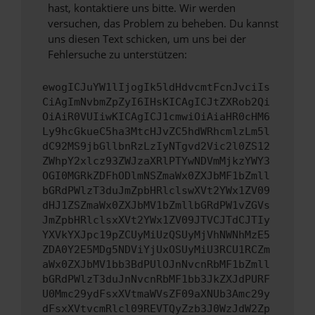
hast, kontaktiere uns bitte. Wir werden
versuchen, das Problem zu beheben. Du kannst
uns diesen Text schicken, um uns bei der
Fehlersuche zu unterstützen:
ewogICJuYW1lIjogIk5ldHdvcmtFcnJvciIs
CiAgImNvbmZpZyI6IHsKICAgICJtZXRob2Qi
OiAiR0VUIiwKICAgICJ1cmwiOiAiaHR0cHM6
Ly9hcGkueC5ha3MtcHJvZC5hdWRhcmlzLm5l
dC92MS9jbGllbnRzLzIyNTgvd2Vic2l0ZS12
ZWhpY2xlcz93ZWJzaXRlPTYwNDVmMjkzYWY3
OGI0MGRkZDFhODlmNSZmaWx0ZXJbMF1bZmll
bGRdPWlzT3duJmZpbHRlclswXVt2YWx1ZV09
dHJ1ZSZmaWx0ZXJbMV1bZmllbGRdPW1vZGVs
JmZpbHRlclsxXVt2YWx1ZV09JTVCJTdCJTIy
YXVkYXJpc19pZCUyMiUzQSUyMjVhNWNhMzE5
ZDA0Y2E5MDg5NDViYjUxOSUyMiU3RCU1RCZm
aWx0ZXJbMV1bb3BdPUlOJnNvcnRbMF1bZmll
bGRdPWlzT3duJnNvcnRbMF1bb3JkZXJdPURF
U0Mmc29ydFsxXVtmaWVsZF09aXNUb3Amc29y
dFsxXVtvcmRlcl09REVTQyZzb3J0WzJdW2Zp