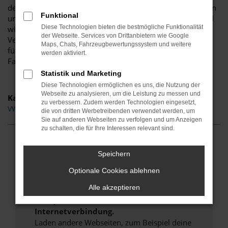
den VW Golf ein. In Minden kennt man unser Unternehmen
Funktional
und schätzt unsere Tradition. Seit mehr als 100 Jahren sind
Diese Technologien bieten die bestmögliche Funktionalität
wir in der Region verwurzelt und schreiben entsprechend
der Webseite. Services von Drittanbietern wie Google
Vertrauen und Kundenbindung ganz groß. Das gilt sowohl
Maps, Chats, Fahrzeugbewertungssystem und weitere
für den Verkauf eines VW Golf als auch für all die anderen
werden aktiviert.
Fahrzeuge des Herstellers, die Sie ebenfalls bei uns finden.
Statistik und Marketing
Diese Technologien ermöglichen es uns, die Nutzung der
Webseite zu analysieren, um die Leistung zu messen und
Kategorie
zu verbessern. Zudem werden Technologien eingesetzt,
VW Golf Gebrauchtwagen Minden
die von dritten Werbetreibenden verwendet werden, um
Sie auf anderen Webseiten zu verfolgen und um Anzeigen
zu schalten, die für Ihre Interessen relevant sind.
Fehler: Network Error
Speichern
Beim Laden ist ein Fehler aufgetreten.
Optionale Cookies ablehnen
Hier sind ein paar Tipps, die dir helfen können:
Alle akzeptieren
Überprüfe deine Firewall und deine
Internetverbindung.
Laden andere Webseiten, zum Beispiel deine