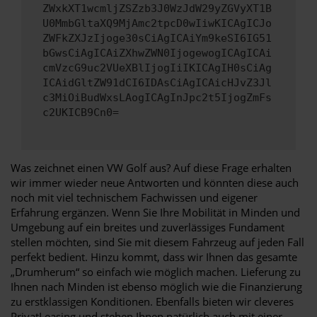
ZWxkXT1wcmljZSZzb3J0WzJdW29yZGVyXT1B
U0MmbGltaXQ9MjAmc2tpcD0wIiwKICAgICJo
ZWFkZXJzIjoge30sCiAgICAiYm9keSI6IG51
bGwsCiAgICAiZXhwZWN0IjogewogICAgICAi
cmVzcG9uc2VUeXBlIjogIiIKICAgIH0sCiAg
ICAidGltZW91dCI6IDAsCiAgICAicHJvZ3Jl
c3MiOiBudWxsLAogICAgInJpc2t5IjogZmFs
c2UKICB9Cn0=
Was zeichnet einen VW Golf aus? Auf diese Frage erhalten
wir immer wieder neue Antworten und könnten diese auch
noch mit viel technischem Fachwissen und eigener
Erfahrung ergänzen. Wenn Sie Ihre Mobilität in Minden und
Umgebung auf ein breites und zuverlässiges Fundament
stellen möchten, sind Sie mit diesem Fahrzeug auf jeden Fall
perfekt bedient. Hinzu kommt, dass wir Ihnen das gesamte
„Drumherum“ so einfach wie möglich machen. Lieferung zu
Ihnen nach Minden ist ebenso möglich wie die Finanzierung
zu erstklassigen Konditionen. Ebenfalls bieten wir cleveres
PrivatLeasing und stehen Ihnen natürlich auch mit einer