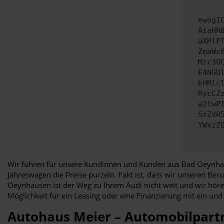
ewogI
AiaHR
aXRlP
ZmaWx
Mzc3O
E4NGU
bHRlc
RvcCZ
a2lwP
5zZVR
YWxzZ
Wir führen für unsere Kundinnen und Kunden aus Bad Oeynha
Jahreswagen die Preise purzeln. Fakt ist, dass wir unseren Be
Oeynhausen ist der Weg zu Ihrem Audi nicht weit und wir hören
Möglichkeit für ein Leasing oder eine Finanzierung mit ein un
Autohaus Meier – Automobilpart