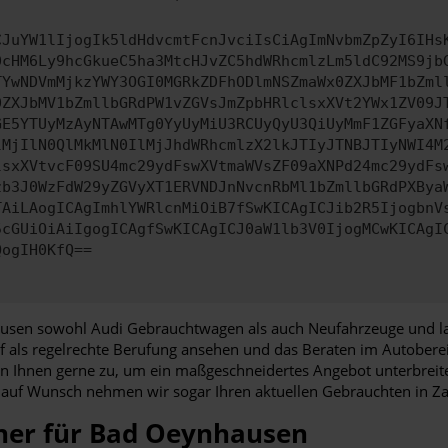
CJuYW1lIjogIk5ldHdvcmtFcnJvciIsCiAgImNvbmZpZyI6IHs
0cHM6Ly9hcGkueC5ha3MtcHJvZC5hdWRhcmlzLm5ldC92MS9jb
TYwNDVmMjkzYWY3OGI0MGRkZDFhODlmNSZmaWx0ZXJbMF1bZml
0ZXJbMV1bZmllbGRdPW1vZGVsJmZpbHRlclsxXVt2YWx1ZV09J
GE5YTUyMzAyNTAwMTg0YyUyMiU3RCUyQyU3QiUyMmF1ZGFyaXN
lMjIlN0QlMkMlN0IlMjJhdWRhcmlzX2lkJTIyJTNBJTIyNWI4M
lsxXVtvcF09SU4mc29ydFswXVtmaWVsZF09aXNPd24mc29ydFs
zb3J0WzFdW29yZGVyXT1ERVNDJnNvcnRbMl1bZmllbGRdPXBya
TAiLAogICAgImhlYWRlcnMiOiB7fSwKICAgICJib2R5IjogbnV
5cGUiOiAiIgogICAgfSwKICAgICJ0aW1lb3V0IjogMCwKICAgI
QogIH0KfQ==
usen sowohl Audi Gebrauchtwagen als auch Neufahrzeuge und la
ruf als regelrechte Berufung ansehen und das Beraten im Autober
 Ihnen gerne zu, um ein maßgeschneidertes Angebot unterbreiten 
d auf Wunsch nehmen wir sogar Ihren aktuellen Gebrauchten in Za
ner für Bad Oeynhausen