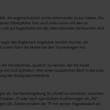
elt, die augenscheinlich nichts miteinander zu tun haben. Die
inen Silberpfeilen fuhr auch Auto Union mit den so
h voll auf Augenhöhe mit der internationalen Konkurrenz und
ss sogar das Reglement angepasst werden musste, um
nd zudem fährt die Marke bei den Tourenwagen mit.
der Allradantrieb „quattro“ zu nennen, der bis heute
 mit fünf Zylindern. Wer einen zusätzlichen Blick in die Liste
ung der Katalysatorentechnik.
en ab. Die Namensgebung ist schnell zu verstehen: zwischen
taben „S“ oder noch sportlichere Ausführungen als „RS“
n Q8. Zuletzt existiert der TT mit seinem Pagodendach als