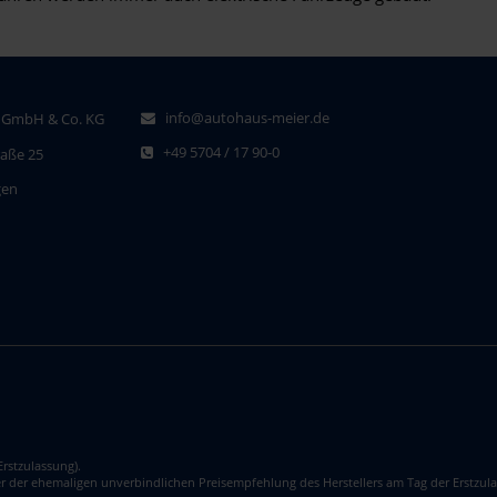
info@autohaus-meier.de
 GmbH & Co. KG
+49 5704 / 17 90-0
raße 25
gen
rstzulassung).
er der ehemaligen unverbindlichen Preisempfehlung des Herstellers am Tag der Erstzula