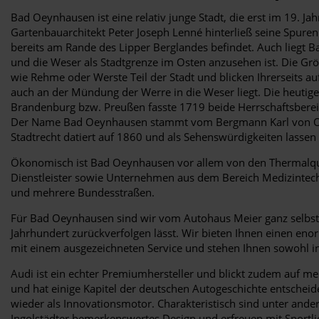
Bad Oeynhausen ist eine relativ junge Stadt, die erst im 19. 
Gartenbauarchitekt Peter Joseph Lenné hinterließ seine Spuren
bereits am Rande des Lipper Berglandes befindet. Auch liegt 
und die Weser als Stadtgrenze im Osten anzusehen ist. Die Gr
wie Rehme oder Werste Teil der Stadt und blicken Ihrerseits au
auch an der Mündung der Werre in die Weser liegt. Die heutigen
Brandenburg bzw. Preußen fasste 1719 beide Herrschaftsbereic
Der Name Bad Oeynhausen stammt vom Bergmann Karl von Oeyen
Stadtrecht datiert auf 1860 und als Sehenswürdigkeiten lasse
Ökonomisch ist Bad Oeynhausen vor allem von den Thermalque
Dienstleister sowie Unternehmen aus dem Bereich Medizinte
und mehrere Bundesstraßen.
Für Bad Oeynhausen sind wir vom Autohaus Meier ganz selbstver
Jahrhundert zurückverfolgen lässt. Wir bieten Ihnen einen eno
mit einem ausgezeichneten Service und stehen Ihnen sowohl in
Audi ist ein echter Premiumhersteller und blickt zudem auf m
und hat einige Kapitel der deutschen Autogeschichte entscheide
wieder als Innovationsmotor. Charakteristisch sind unter and
Ingolstädter bemerkenswertes Design und erfreuen mit Sportlic