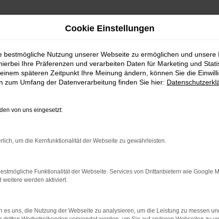
Cookie Einstellungen
ferservice nach Bad Oeynhausen.
ie bestmögliche Nutzung unserer Webseite zu ermöglichen und unsere
en, Audi Angebote 
hierbei Ihre Präferenzen und verarbeiten Daten für Marketing und Stati
einem späteren Zeitpunkt Ihre Meinung ändern, können Sie die Einwillig
en zum Umfang der Datenverarbeitung finden Sie hier:
Datenschutzerkl
sen.
en von uns eingesetzt:
n Audi für Bad Oeynhausen
rlich, um die Kernfunktionalität der Webseite zu gewährleisten.
r Meinung sind auch wir vom Autohaus Meier und verkaufen die F
uns bereits seit mehr als 100 Jahren und bis heute sind wir uns
ns kleinste Detail auf Qualität und eine exzellente Verarbeitung 
estmögliche Funktionalität der Webseite. Services von Drittanbietern wie Google 
andfahrten auf Bundesstraßen oder Autobahn. Wenn Sie aus Bad O
eitere werden aktiviert.
e gesamte Bandbreite an Modellen.
 es uns, die Nutzung der Webseite zu analysieren, um die Leistung zu messen u