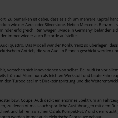
ort. Zu bemerken ist dabei, dass es sich um mehrere Kapitel hand
ecken wie der Avus oder Silverstone. Neben Mercedes-Benz mit se
ht minder erfolgreich. Rennwagen „Made in Germany“ befanden sic
der immer wieder auch Rekorde aufstellte.
n Audi quattro. Das Modell war der Konkurrenz so überlegen, da
elektrischem Antrieb, die von Audi in Rennen geschickt werden u
, verstehen sich Innovationen von selbst. Bei Audi ist vor allem 
eits früh auf Aluminum als leichten Werkstoff und baute Fahrzeuge
m den Turbodiesel mit Direkteinspritzung und die Weiterentwickl
dster bzw. Coupé: Audi deckt ein enormes Spektrum an Fahrzeug
 zu denen oftmals auch sportliche Ausführungen mit dem Buchs
ichnet und fahren zwischen Q2 als Kompakt-SUV und dem wuchtige
 Jahren werden immer auch elektrische Fahrzeuge gebaut.