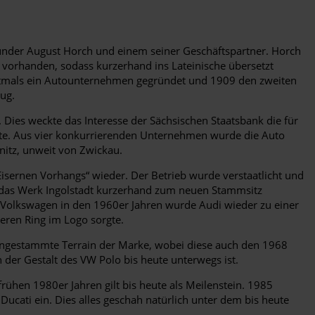
ünder August Horch und einem seiner Geschäftspartner. Horch
vorhanden, sodass kurzerhand ins Lateinische übersetzt
erstmals ein Autounternehmen gegründet und 1909 den zweiten
ug.
 Dies weckte das Interesse der Sächsischen Staatsbank die für
e. Aus vier konkurrierenden Unternehmen wurde die Auto
nitz, unweit von Zwickau.
isernen Vorhangs“ wieder. Der Betrieb wurde verstaatlicht und
alb das Werk Ingolstadt kurzerhand zum neuen Stammsitz
 Volkswagen in den 1960er Jahren wurde Audi wieder zu einer
eren Ring im Logo sorgte.
s angestammte Terrain der Marke, wobei diese auch den 1968
 der Gestalt des VW Polo bis heute unterwegs ist.
frühen 1980er Jahren gilt bis heute als Meilenstein. 1985
Ducati ein. Dies alles geschah natürlich unter dem bis heute