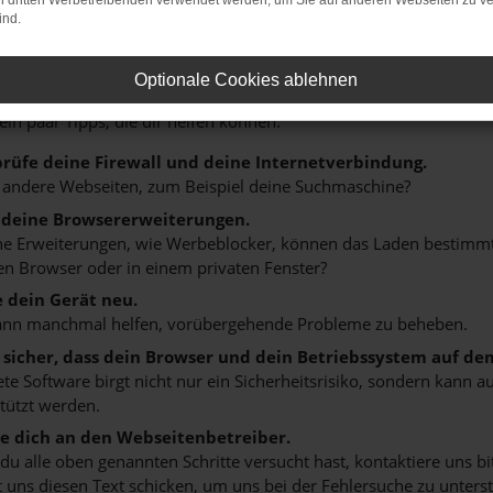
on dritten Werbetreibenden verwendet werden, um Sie auf anderen Webseiten zu ve
ind.
r: Network Error
Optionale Cookies ablehnen
n ist ein Fehler aufgetreten.
 ein paar Tipps, die dir helfen können:
rüfe deine Firewall und deine Internetverbindung.
 andere Webseiten, zum Beispiel deine Suchmaschine?
 deine Browsererweiterungen.
 Erweiterungen, wie Werbeblocker, können das Laden bestimmter 
n Browser oder in einem privaten Fenster?
e dein Gerät neu.
ann manchmal helfen, vorübergehende Probleme zu beheben.
e sicher, dass dein Browser und dein Betriebssystem auf de
ete Software birgt nicht nur ein Sicherheitsrisiko, sondern kann
tützt werden.
 dich an den Webseitenbetreiber.
u alle oben genannten Schritte versucht hast, kontaktiere uns 
 uns diesen Text schicken, um uns bei der Fehlersuche zu unterst