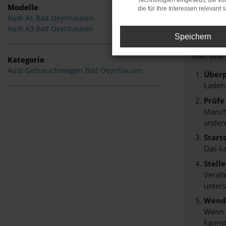
Technologien eingesetzt, die v
Modelle
die für Ihre Interessen relevant s
Audi A1 Bad Oeynhausen
Fehle
Audi A3 Bad Oeynhausen
Speichern
Beim Lade
Hier sind
Kategorie
Audi Gebrauchtwagen Bad Oeynhausen
Überp
Laden
Prüfe
Manche
andere
Start
Das k
Stell
Veralt
unters
Wende
Wenn d
kannst