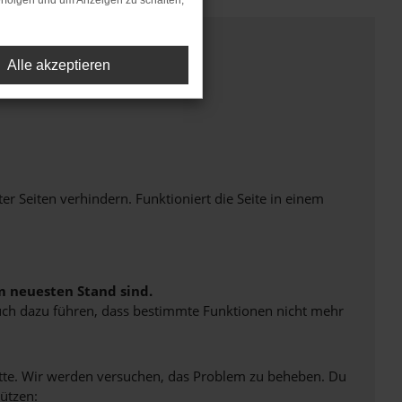
rfolgen und um Anzeigen zu schalten,
Alle akzeptieren
Seiten verhindern. Funktioniert die Seite in einem
m neuesten Stand sind.
 auch dazu führen, dass bestimmte Funktionen nicht mehr
bitte. Wir werden versuchen, das Problem zu beheben. Du
ützen: