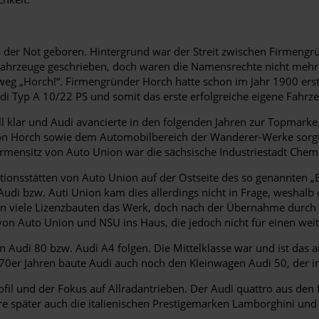
der Not geboren. Hintergrund war der Streit zwischen Firmengr
Fahrzeuge geschrieben, doch waren die Namensrechte nicht mehr 
chtweg „Horch!“. Firmengründer Horch hatte schon im Jahr 1900 
di Typ A 10/22 PS und somit das erste erfolgreiche eigene Fahrze
 klar und Audi avancierte in den folgenden Jahren zur Topmarke.
on Horch sowie dem Automobilbereich der Wanderer-Werke sorgt
rmensitz von Auto Union war die sächsische Industriestadt Chem
ionsstätten von Auto Union auf der Ostseite des so genannten „E
ür Audi bzw. Auti Union kam dies allerdings nicht in Frage, wesh
ßen viele Lizenzbauten das Werk, doch nach der Übernahme durch
von Auto Union und NSU ins Haus, die jedoch nicht für einen weit
en Audi 80 bzw. Audi A4 folgen. Die Mittelklasse war und ist da
70er Jahren baute Audi auch noch den Kleinwagen Audi 50, der in
ofil und der Fokus auf Allradantrieben. Der Audi quattro aus den 
hre später auch die italienischen Prestigemarken Lamborghini und 