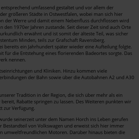
de entsprechend umfassend gestaltet und vor allem der
der größeren Städte in Ostwestfalen, wobei man sich hier
von der Werre und damit einem Nebenfluss durchflossen wird
den 1970er Jahren zustande. Seit dieser Zeit sind auch Orte
rkundlich erwähnt und ist somit der älteste Teil, was sicher
rstentum Minden, teils zur Grafschaft Ravensberg.
reits ein Jahrhundert später wieder eine Aufteilung folgte.
ür die Entstehung eines florierenden Badeortes sorgte. Das
werk nennen.
seinrichtungen und Kliniken. Hinzu kommen viele
verbindungen der Bahn sowie über die Autobahnen A2 und A30
erer Tradition in der Region, die sich über mehr als ein
bereit, Rabatte springen zu lassen. Des Weiteren punkten wir
t zur Verfügung.
en wurde seinerzeit unter dem Namen Horch ins Leben gerufen
ler Bestandteil von Volkswagen und erweist sich hier immer
ßen umweltfreundlichen Motoren. Darüber hinaus bieten die