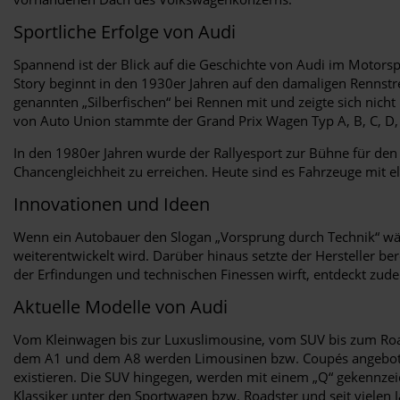
Sportliche Erfolge von Audi
Spannend ist der Blick auf die Geschichte von Audi im Motorsp
Story beginnt in den 1930er Jahren auf den damaligen Rennstr
genannten „Silberfischen“ bei Rennen mit und zeigte sich nic
von Auto Union stammte der Grand Prix Wagen Typ A, B, C, D, 
In den 1980er Jahren wurde der Rallyesport zur Bühne für de
Chancengleichheit zu erreichen. Heute sind es Fahrzeuge mit 
Innovationen und Ideen
Wenn ein Autobauer den Slogan „Vorsprung durch Technik“ wählt
weiterentwickelt wird. Darüber hinaus setzte der Hersteller ber
der Erfindungen und technischen Finessen wirft, entdeckt zude
Aktuelle Modelle von Audi
Vom Kleinwagen bis zur Luxuslimousine, vom SUV bis zum Roa
dem A1 und dem A8 werden Limousinen bzw. Coupés angeboten,
existieren. Die SUV hingegen, werden mit einem „Q“ gekennze
Klassiker unter den Sportwagen bzw. Roadster und seit vielen