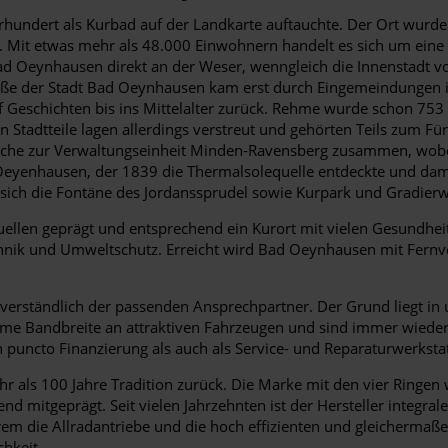
Jahrhundert als Kurbad auf der Landkarte auftauchte. Der Ort wur
. Mit etwas mehr als 48.000 Einwohnern handelt es sich um eine 
Bad Oeynhausen direkt an der Weser, wenngleich die Innenstadt 
öße der Stadt Bad Oeynhausen kam erst durch Eingemeindungen in 
f Geschichten bis ins Mittelalter zurück. Rehme wurde schon 753 u
 Stadtteile lagen allerdings verstreut und gehörten Teils zum Fü
he zur Verwaltungseinheit Minden-Ravensberg zusammen, wobei be
hausen, der 1839 die Thermalsolequelle entdeckte und damit f
n sich die Fontäne des Jordanssprudel sowie Kurpark und Gradier
llen geprägt und entsprechend ein Kurort mit vielen Gesundheit
chnik und Umweltschutz. Erreicht wird Bad Oeynhausen mit Fern
ständlich der passenden Ansprechpartner. Der Grund liegt in uns
rme Bandbreite an attraktiven Fahrzeugen und sind immer wieder 
 puncto Finanzierung als auch als Service- und Reparaturwerkstat
ehr als 100 Jahre Tradition zurück. Die Marke mit den vier Ring
nd mitgeprägt. Seit vielen Jahrzehnten ist der Hersteller integra
erem die Allradantriebe und die hoch effizienten und gleicherma
hkeit.