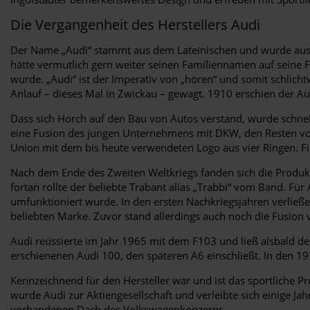
Die Vergangenheit des Herstellers Audi
Der Name „Audi“ stammt aus dem Lateinischen und wurde aus 
hätte vermutlich gern weiter seinen Familiennamen auf seine 
wurde. „Audi“ ist der Imperativ von „hören“ und somit schli
Anlauf – dieses Mal in Zwickau – gewagt. 1910 erschien der Au
Dass sich Horch auf den Bau von Autos verstand, wurde schnell
eine Fusion des jungen Unternehmens mit DKW, den Resten v
Union mit dem bis heute verwendeten Logo aus vier Ringen. Fi
Nach dem Ende des Zweiten Weltkriegs fanden sich die Produkt
fortan rollte der beliebte Trabant alias „Trabbi“ vom Band. F
umfunktioniert wurde. In den ersten Nachkriegsjahren verlie
beliebten Marke. Zuvor stand allerdings auch noch die Fusion 
Audi reüssierte im Jahr 1965 mit dem F103 und ließ alsbald d
erschienenen Audi 100, den späteren A6 einschließt. In den 19
Kennzeichnend für den Hersteller war und ist das sportliche Pr
wurde Audi zur Aktiengesellschaft und verleibte sich einige Ja
vorhandenen Dach des Volkswagenkonzerns.