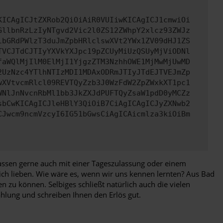
KICAgICJtZXRob2QiOiAiR0VUIiwKICAgICJ1cmwiOi
GllbnRzLzIyNTgvd2Vic2l0ZS12ZWhpY2xlcz93ZWJz
lbGRdPWlzT3duJmZpbHRlclswXVt2YWx1ZV09dHJ1ZS
TVCJTdCJTIyYXVkYXJpc19pZCUyMiUzQSUyMjViODNl
faWQlMjIlM0ElMjI1YjgzZTM3NzhhOWE1MjMwMjUwMD
2UzNzc4YTlhNTIzMDI1MDAxODRmJTIyJTdEJTVEJmZp
wXVtvcmRlcl09REVTQyZzb3J0WzFdW2ZpZWxkXT1pc1
WNlJnNvcnRbMl1bb3JkZXJdPUFTQyZsaW1pdD0yMCZz
sbCwKICAgICJleHBlY3QiOiB7CiAgICAgICJyZXNwb2
CJwcm9ncmVzcyI6IG51bGwsCiAgICAicmlza3kiOiBm
ssen gerne auch mit einer Tageszulassung oder einem
eich lieben. Wie wäre es, wenn wir uns kennen lernten? Aus Bad
zu können. Selbiges schließt natürlich auch die vielen
hlung und schreiben Ihnen den Erlös gut.