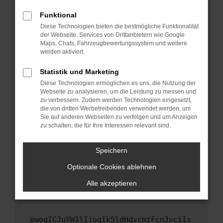
Fenster?
Funktional
Starte dein Gerät neu.
Diese Technologien bieten die bestmögliche Funktionalität
Das kann manchmal helfen, vorübergehende
der Webseite. Services von Drittanbietern wie Google
Maps, Chats, Fahrzeugbewertungssystem und weitere
Probleme zu beheben.
werden aktiviert.
Stelle sicher, dass dein Browser und dein
Betriebssystem auf dem neuesten Stand
Statistik und Marketing
sind.
Diese Technologien ermöglichen es uns, die Nutzung der
Webseite zu analysieren, um die Leistung zu messen und
Veraltete Software birgt nicht nur ein
zu verbessern. Zudem werden Technologien eingesetzt,
Sicherheitsrisiko, sondern kann auch dazu
die von dritten Werbetreibenden verwendet werden, um
führen, dass bestimmte Funktionen nicht mehr
Sie auf anderen Webseiten zu verfolgen und um Anzeigen
unterstützt werden.
zu schalten, die für Ihre Interessen relevant sind.
Wende dich an den Webseitenbetreiber.
Speichern
Wenn du alle oben genannten Schritte versucht
hast, kontaktiere uns bitte. Wir werden
Optionale Cookies ablehnen
versuchen, das Problem zu beheben. Du kannst
Alle akzeptieren
uns diesen Text schicken, um uns bei der
Fehlersuche zu unterstützen:
ewogICJuYW1lIjogIk5ldHdvcmtFcnJvciIs