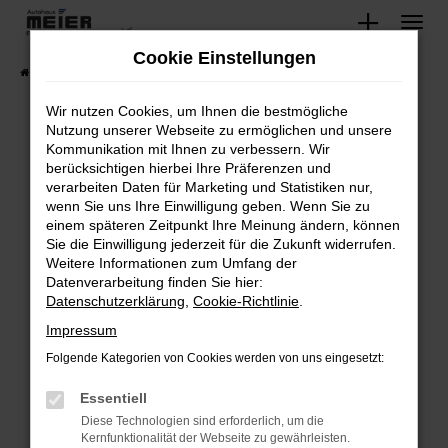
Zum
Hauptinhalt
Cookie Einstellungen
springen
Startseite
Fahrzeugangebote
Lagerfahrzeuge
Wir nutzen Cookies, um Ihnen die bestmögliche
Nutzung unserer Webseite zu ermöglichen und unsere
Kommunikation mit Ihnen zu verbessern. Wir
Fehler: Network Error
berücksichtigen hierbei Ihre Präferenzen und
verarbeiten Daten für Marketing und Statistiken nur,
Beim Laden ist ein Fehler aufgetreten.
wenn Sie uns Ihre Einwilligung geben. Wenn Sie zu
Hier sind ein paar Tipps, die dir helfen können:
einem späteren Zeitpunkt Ihre Meinung ändern, können
Sie die Einwilligung jederzeit für die Zukunft widerrufen.
Überprüfe deine Firewall und deine
Weitere Informationen zum Umfang der
Internetverbindung.
Datenverarbeitung finden Sie hier:
Datenschutzerklärung
,
Cookie-Richtlinie
.
Laden andere Webseiten, zum Beispiel deine
Suchmaschine?
Impressum
Prüfe deine Browsererweiterungen.
Folgende Kategorien von Cookies werden von uns eingesetzt:
Manche Erweiterungen, wie Werbeblocker,
Essentiell
können das Laden bestimmter Seiten
verhindern. Funktioniert die Seite in einem
Diese Technologien sind erforderlich, um die
Kernfunktionalität der Webseite zu gewährleisten.
anderen Browser oder in einem privaten