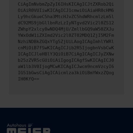
CiAgImNvbmZpZyI6IHsKICAgICJtZXRob2Qi
OiAiR0VUIiwKICAgICJ1cmwiOiAiaHR0cHM6
Ly9hcGkueC5ha3MtcHJvZC5hdWRhcmlzLm5l
dC92MS9jbGllbnRzLzIyNTgvd2Vic2l0ZS12
ZWhpY2xlcy8wNDQ4MjU/ZmllbGQ9aW50ZXJu
YWxOdW1iZXImd2Vic2l0ZT02MDQ1ZjI5M2Fm
NzhiNDBkZGQxYTg5ZjUiLAogICAgImhlYWRl
cnMiOiB7fSwKICAgICJib2R5IjogbnVsbCwK
ICAgICJleHBlY3QiOiB7CiAgICAgICJyZXNw
b25zZVR5cGUiOiAiIgogICAgfSwKICAgICJ0
aW1lb3V0IjogMCwKICAgICJwcm9ncmVzcyI6
IG51bGwsCiAgICAicmlza3kiOiBmYWxzZQog
IH0KfQ==