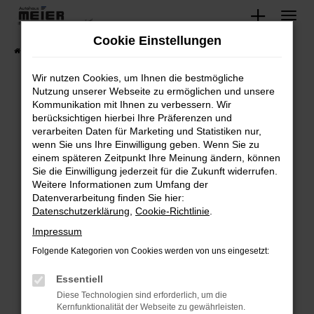
Zum
Hauptinhalt
Cookie Einstellungen
springen
Startseite
Fahrzeugangebote
Lagerfahrzeuge
Wir nutzen Cookies, um Ihnen die bestmögliche
Nutzung unserer Webseite zu ermöglichen und unsere
Kommunikation mit Ihnen zu verbessern. Wir
Fehler: Network Error
berücksichtigen hierbei Ihre Präferenzen und
verarbeiten Daten für Marketing und Statistiken nur,
Beim Laden ist ein Fehler aufgetreten.
wenn Sie uns Ihre Einwilligung geben. Wenn Sie zu
Hier sind ein paar Tipps, die dir helfen können:
einem späteren Zeitpunkt Ihre Meinung ändern, können
Sie die Einwilligung jederzeit für die Zukunft widerrufen.
Überprüfe deine Firewall und deine
Weitere Informationen zum Umfang der
Internetverbindung.
Datenverarbeitung finden Sie hier:
Datenschutzerklärung
,
Cookie-Richtlinie
.
Laden andere Webseiten, zum Beispiel deine
Suchmaschine?
Impressum
Prüfe deine Browsererweiterungen.
Folgende Kategorien von Cookies werden von uns eingesetzt:
Manche Erweiterungen, wie Werbeblocker,
Essentiell
können das Laden bestimmter Seiten
verhindern. Funktioniert die Seite in einem
Diese Technologien sind erforderlich, um die
Kernfunktionalität der Webseite zu gewährleisten.
anderen Browser oder in einem privaten