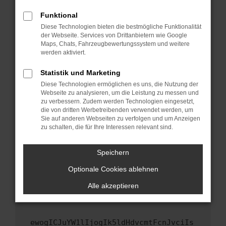
Fenster?
Funktional
Starte dein Gerät neu.
Diese Technologien bieten die bestmögliche Funktionalität
Das kann manchmal helfen, vorübergehende
der Webseite. Services von Drittanbietern wie Google
Maps, Chats, Fahrzeugbewertungssystem und weitere
Probleme zu beheben.
werden aktiviert.
Stelle sicher, dass dein Browser und dein
Betriebssystem auf dem neuesten Stand
Statistik und Marketing
sind.
Diese Technologien ermöglichen es uns, die Nutzung der
Webseite zu analysieren, um die Leistung zu messen und
Veraltete Software birgt nicht nur ein
zu verbessern. Zudem werden Technologien eingesetzt,
Sicherheitsrisiko, sondern kann auch dazu
die von dritten Werbetreibenden verwendet werden, um
führen, dass bestimmte Funktionen nicht mehr
Sie auf anderen Webseiten zu verfolgen und um Anzeigen
unterstützt werden.
zu schalten, die für Ihre Interessen relevant sind.
Wende dich an den Webseitenbetreiber.
Speichern
Wenn du alle oben genannten Schritte versucht
hast, kontaktiere uns bitte. Wir werden
Optionale Cookies ablehnen
versuchen, das Problem zu beheben. Du kannst
Alle akzeptieren
uns diesen Text schicken, um uns bei der
Fehlersuche zu unterstützen:
ewogICJuYW1lIjogIk5ldHdvcmtFcnJvciIs