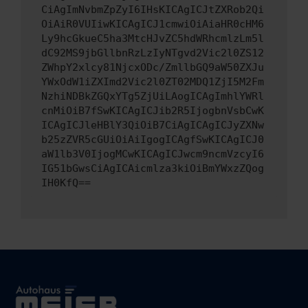
CiAgImNvbmZpZyI6IHsKICAgICJtZXRob2Qi
OiAiR0VUIiwKICAgICJ1cmwiOiAiaHR0cHM6
Ly9hcGkueC5ha3MtcHJvZC5hdWRhcmlzLm5l
dC92MS9jbGllbnRzLzIyNTgvd2Vic2l0ZS12
ZWhpY2xlcy81NjcxODc/ZmllbGQ9aW50ZXJu
YWxOdW1iZXImd2Vic2l0ZT02MDQ1ZjI5M2Fm
NzhiNDBkZGQxYTg5ZjUiLAogICAgImhlYWRl
cnMiOiB7fSwKICAgICJib2R5IjogbnVsbCwK
ICAgICJleHBlY3QiOiB7CiAgICAgICJyZXNw
b25zZVR5cGUiOiAiIgogICAgfSwKICAgICJ0
aW1lb3V0IjogMCwKICAgICJwcm9ncmVzcyI6
IG51bGwsCiAgICAicmlza3kiOiBmYWxzZQog
IH0KfQ==