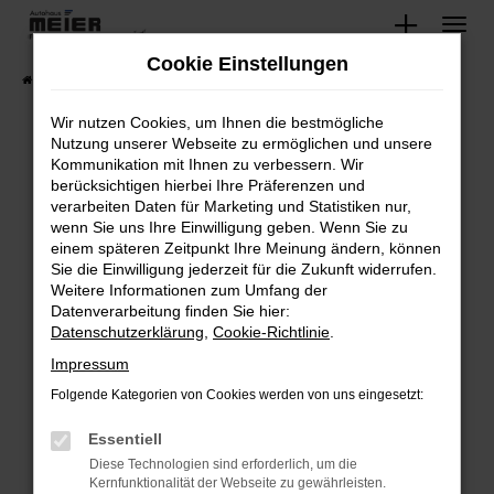
Zum
Hauptinhalt
Cookie Einstellungen
springen
Startseite
Fahrzeugangebote
Lagerfahrzeuge
Wir nutzen Cookies, um Ihnen die bestmögliche
Nutzung unserer Webseite zu ermöglichen und unsere
Kommunikation mit Ihnen zu verbessern. Wir
Fehler: Network Error
berücksichtigen hierbei Ihre Präferenzen und
verarbeiten Daten für Marketing und Statistiken nur,
Beim Laden ist ein Fehler aufgetreten.
wenn Sie uns Ihre Einwilligung geben. Wenn Sie zu
Hier sind ein paar Tipps, die dir helfen können:
einem späteren Zeitpunkt Ihre Meinung ändern, können
Sie die Einwilligung jederzeit für die Zukunft widerrufen.
Überprüfe deine Firewall und deine
Weitere Informationen zum Umfang der
Internetverbindung.
Datenverarbeitung finden Sie hier:
Datenschutzerklärung
,
Cookie-Richtlinie
.
Laden andere Webseiten, zum Beispiel deine
Suchmaschine?
Impressum
Prüfe deine Browsererweiterungen.
Folgende Kategorien von Cookies werden von uns eingesetzt:
Manche Erweiterungen, wie Werbeblocker,
Essentiell
können das Laden bestimmter Seiten
verhindern. Funktioniert die Seite in einem
Diese Technologien sind erforderlich, um die
Kernfunktionalität der Webseite zu gewährleisten.
anderen Browser oder in einem privaten