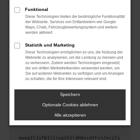
Fenster?
Funktional
Starte dein Gerät neu.
Diese Technologien bieten die bestmögliche Funktionalität
Das kann manchmal helfen, vorübergehende
der Webseite. Services von Drittanbietern wie Google
Maps, Chats, Fahrzeugbewertungssystem und weitere
Probleme zu beheben.
werden aktiviert.
Stelle sicher, dass dein Browser und dein
Betriebssystem auf dem neuesten Stand
Statistik und Marketing
sind.
Diese Technologien ermöglichen es uns, die Nutzung der
Webseite zu analysieren, um die Leistung zu messen und
Veraltete Software birgt nicht nur ein
zu verbessern. Zudem werden Technologien eingesetzt,
Sicherheitsrisiko, sondern kann auch dazu
die von dritten Werbetreibenden verwendet werden, um
führen, dass bestimmte Funktionen nicht mehr
Sie auf anderen Webseiten zu verfolgen und um Anzeigen
unterstützt werden.
zu schalten, die für Ihre Interessen relevant sind.
Wende dich an den Webseitenbetreiber.
Speichern
Wenn du alle oben genannten Schritte versucht
hast, kontaktiere uns bitte. Wir werden
Optionale Cookies ablehnen
versuchen, das Problem zu beheben. Du kannst
Alle akzeptieren
uns diesen Text schicken, um uns bei der
Fehlersuche zu unterstützen:
ewogICJuYW1lIjogIk5ldHdvcmtFcnJvciIs