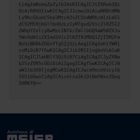
CiAgImNvbmZpZyI6IHsKICAgICJtZXRob2Qi
OiAiR0VUIiwKICAgICJ1cmwiOiAiaHR0cHM6
Ly9hcGkueC5ha3MtcHJvZC5hdWRhcmlzLm5l
dC92MS9jbGllbnRzLzIyNTgvd2Vic2l0ZS12
ZWhpY2xlcy8wMzc2NTk/ZmllbGQ9aW50ZXJu
YWxOdW1iZXImd2Vic2l0ZT02MDQ1ZjI5M2Fm
NzhiNDBkZGQxYTg5ZjUiLAogICAgImhlYWRl
cnMiOiB7fSwKICAgICJib2R5IjogbnVsbCwK
ICAgICJleHBlY3QiOiB7CiAgICAgICJyZXNw
b25zZVR5cGUiOiAiIgogICAgfSwKICAgICJ0
aW1lb3V0IjogMCwKICAgICJwcm9ncmVzcyI6
IG51bGwsCiAgICAicmlza3kiOiBmYWxzZQog
IH0KfQ==