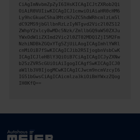
CiAgImNvbmZpZyI6IHsKICAgICJtZXRob2Qi
OiAiR0VUIiwKICAgICJ1cmwiOiAiaHR0cHM6
Ly9hcGkueC5ha3MtcHJvZC5hdWRhcmlzLm5l
dC92MS9jbGllbnRzLzIyNTgvd2Vic2l0ZS12
ZWhpY2xlcy8wMDc5Nzk/ZmllbGQ9aW50ZXJu
YWxOdW1iZXImd2Vic2l0ZT02MDQ1ZjI5M2Fm
NzhiNDBkZGQxYTg5ZjUiLAogICAgImhlYWRl
cnMiOiB7fSwKICAgICJib2R5IjogbnVsbCwK
ICAgICJleHBlY3QiOiB7CiAgICAgICJyZXNw
b25zZVR5cGUiOiAiIgogICAgfSwKICAgICJ0
aW1lb3V0IjogMCwKICAgICJwcm9ncmVzcyI6
IG51bGwsCiAgICAicmlza3kiOiBmYWxzZQog
IH0KfQ==