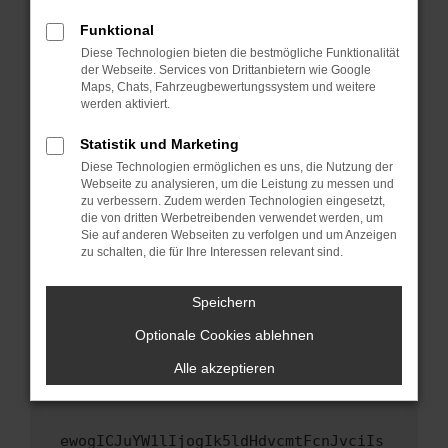
Fenster?
Funktional
Starte dein Gerät neu.
Diese Technologien bieten die bestmögliche Funktionalität
Das kann manchmal helfen, vorübergehende
der Webseite. Services von Drittanbietern wie Google
Maps, Chats, Fahrzeugbewertungssystem und weitere
Probleme zu beheben.
werden aktiviert.
Stelle sicher, dass dein Browser und dein
Betriebssystem auf dem neuesten Stand
Statistik und Marketing
sind.
Diese Technologien ermöglichen es uns, die Nutzung der
Webseite zu analysieren, um die Leistung zu messen und
Veraltete Software birgt nicht nur ein
zu verbessern. Zudem werden Technologien eingesetzt,
Sicherheitsrisiko, sondern kann auch dazu
die von dritten Werbetreibenden verwendet werden, um
führen, dass bestimmte Funktionen nicht mehr
Sie auf anderen Webseiten zu verfolgen und um Anzeigen
unterstützt werden.
zu schalten, die für Ihre Interessen relevant sind.
Wende dich an den Webseitenbetreiber.
Speichern
Wenn du alle oben genannten Schritte versucht
hast, kontaktiere uns bitte. Wir werden
Optionale Cookies ablehnen
versuchen, das Problem zu beheben. Du kannst
Alle akzeptieren
uns diesen Text schicken, um uns bei der
Fehlersuche zu unterstützen:
ewogICJuYW1lIjogIk5ldHdvcmtFcnJvciIs