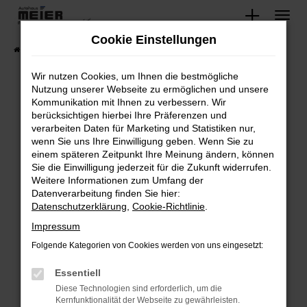
Zum
Hauptinhalt
Cookie Einstellungen
springen
Startseite
Fahrzeugangebote
Lagerfahrzeuge
Wir nutzen Cookies, um Ihnen die bestmögliche
Nutzung unserer Webseite zu ermöglichen und unsere
Kommunikation mit Ihnen zu verbessern. Wir
Fehler: Network Error
berücksichtigen hierbei Ihre Präferenzen und
verarbeiten Daten für Marketing und Statistiken nur,
Beim Laden ist ein Fehler aufgetreten.
wenn Sie uns Ihre Einwilligung geben. Wenn Sie zu
Hier sind ein paar Tipps, die dir helfen können:
einem späteren Zeitpunkt Ihre Meinung ändern, können
Sie die Einwilligung jederzeit für die Zukunft widerrufen.
Überprüfe deine Firewall und deine
Weitere Informationen zum Umfang der
Internetverbindung.
Datenverarbeitung finden Sie hier:
Datenschutzerklärung
,
Cookie-Richtlinie
.
Laden andere Webseiten, zum Beispiel deine
Suchmaschine?
Impressum
Prüfe deine Browsererweiterungen.
Folgende Kategorien von Cookies werden von uns eingesetzt:
Manche Erweiterungen, wie Werbeblocker,
Essentiell
können das Laden bestimmter Seiten
verhindern. Funktioniert die Seite in einem
Diese Technologien sind erforderlich, um die
Kernfunktionalität der Webseite zu gewährleisten.
anderen Browser oder in einem privaten