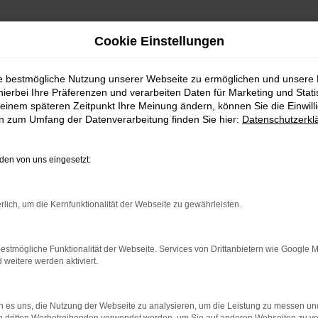
Cookie Einstellungen
ie bestmögliche Nutzung unserer Webseite zu ermöglichen und unsere
hierbei Ihre Präferenzen und verarbeiten Daten für Marketing und Stati
einem späteren Zeitpunkt Ihre Meinung ändern, können Sie die Einwillig
en zum Umfang der Datenverarbeitung finden Sie hier:
Datenschutzerkl
en von uns eingesetzt:
indung.
hine?
rlich, um die Kernfunktionalität der Webseite zu gewährleisten.
aden bestimmter Seiten verhindern. Funktioniert die Seite in e
estmögliche Funktionalität der Webseite. Services von Drittanbietern wie Google 
eitere werden aktiviert.
 zu beheben.
bssystem auf dem neuesten Stand sind.
 es uns, die Nutzung der Webseite zu analysieren, um die Leistung zu messen u
ko, sondern kann auch dazu führen, dass bestimmte Funktionen nic