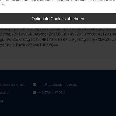
on dritten Werbetreibenden verwendet werden, um Sie auf anderen Webseiten zu ve
ind.
ontaktiere uns bitte. Wir werden versuchen, das Problem zu behe
Optionale Cookies ablehnen
vbmZpZyI6IHsKICAgICJtZXRob2QiOiAiR0VUIiwKICAgICJ1
2ZWhpY2xlcy8wNDA0Mzc/ZmllbGQ9aW50ZXJuYWxOdW1iZXIm
gbnVsbCwKICAgICJleHBlY3QiOiB7CiAgICAgICJyZXNwb25z
za3kiOiBmYWxzZQogIH0KfQ==
info@autohaus-meier.de
 GmbH & Co. KG
+49 5704 / 17 90-0
raße 25
gen