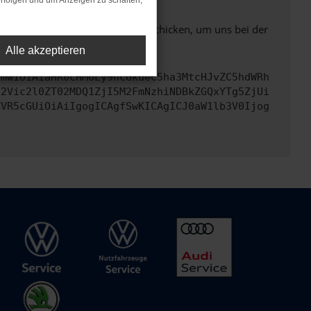
rfolgen und um Anzeigen zu schalten,
ben. Du kannst uns diesen Text schicken, um uns bei der
Alle akzeptieren
cmwiOiAiaHR0cHM6Ly9hcGkueC5ha3MtcHJvZC5hdWRh
d2Vic2l0ZT02MDQ1ZjI5M2FmNzhiNDBkZGQxYTg5ZjUi
ZVR5cGUiOiAiIgogICAgfSwKICAgICJ0aW1lb3V0Ijog