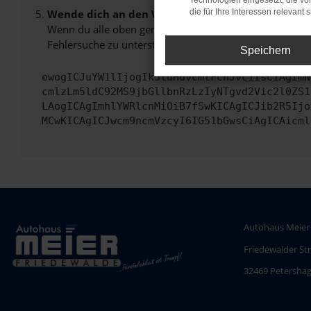
Technologien eingesetzt, die v
Wende dich an den Webseitenbetreiber.
die für Ihre Interessen relevant s
Wenn du alle oben genannten Schritte versucht hast, k
Fehlersuche zu unterstützen:
Speichern
ewogICJuYW1lIjogIk5ldHdvcmtFcnJvciIsCiAgImN
cmlzLm5ldC92MS9jbGllbnRzLzIyNTgvd2Vic2l0ZS1
LAogICAgImhlYWRlcnMiOiB7fSwKICAgICJib2R5Ijo
MCwKICAgICJwcm9ncmVzcyI6IG51bGwsCiAgICAicml
Autohaus Meier
Friedewalder St
32469 Petersha