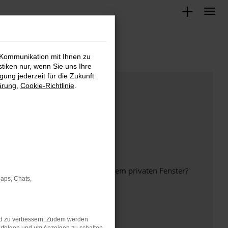
 Kommunikation mit Ihnen zu
stiken nur, wenn Sie uns Ihre
ung jederzeit für die Zukunft
ärung
,
Cookie-Richtlinie
.
inem anderen Browser oder in einem privaten Fenster?
Maps, Chats,
nd zu verbessern. Zudem werden
ht mehr unterstützt werden.