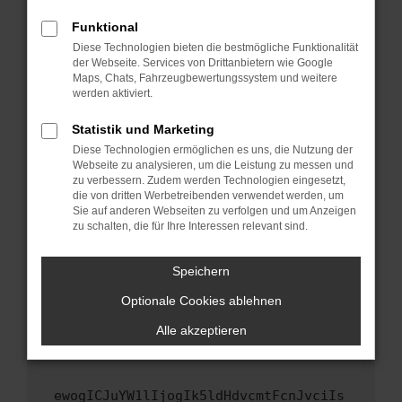
Fenster?
Funktional
Starte dein Gerät neu.
Diese Technologien bieten die bestmögliche Funktionalität
Das kann manchmal helfen, vorübergehende
der Webseite. Services von Drittanbietern wie Google
Maps, Chats, Fahrzeugbewertungssystem und weitere
Probleme zu beheben.
werden aktiviert.
Stelle sicher, dass dein Browser und dein
Betriebssystem auf dem neuesten Stand
Statistik und Marketing
sind.
Diese Technologien ermöglichen es uns, die Nutzung der
Webseite zu analysieren, um die Leistung zu messen und
Veraltete Software birgt nicht nur ein
zu verbessern. Zudem werden Technologien eingesetzt,
Sicherheitsrisiko, sondern kann auch dazu
die von dritten Werbetreibenden verwendet werden, um
führen, dass bestimmte Funktionen nicht mehr
Sie auf anderen Webseiten zu verfolgen und um Anzeigen
unterstützt werden.
zu schalten, die für Ihre Interessen relevant sind.
Wende dich an den Webseitenbetreiber.
Speichern
Wenn du alle oben genannten Schritte versucht
hast, kontaktiere uns bitte. Wir werden
Optionale Cookies ablehnen
versuchen, das Problem zu beheben. Du kannst
Alle akzeptieren
uns diesen Text schicken, um uns bei der
Fehlersuche zu unterstützen:
ewogICJuYW1lIjogIk5ldHdvcmtFcnJvciIs