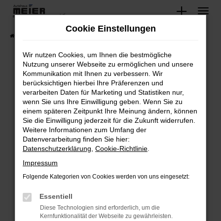
Zum
Hauptinhalt
Cookie Einstellungen
springen
Startseite
Fahrzeugangebote
Lagerfahrzeuge
Wir nutzen Cookies, um Ihnen die bestmögliche
Nutzung unserer Webseite zu ermöglichen und unsere
Kommunikation mit Ihnen zu verbessern. Wir
Fehler: Network Error
berücksichtigen hierbei Ihre Präferenzen und
verarbeiten Daten für Marketing und Statistiken nur,
Beim Laden ist ein Fehler aufgetreten.
wenn Sie uns Ihre Einwilligung geben. Wenn Sie zu
Hier sind ein paar Tipps, die dir helfen können:
einem späteren Zeitpunkt Ihre Meinung ändern, können
Sie die Einwilligung jederzeit für die Zukunft widerrufen.
Überprüfe deine Firewall und deine
Weitere Informationen zum Umfang der
Internetverbindung.
Datenverarbeitung finden Sie hier:
Datenschutzerklärung
,
Cookie-Richtlinie
.
Laden andere Webseiten, zum Beispiel deine
Suchmaschine?
Impressum
Prüfe deine Browsererweiterungen.
Folgende Kategorien von Cookies werden von uns eingesetzt:
Manche Erweiterungen, wie Werbeblocker,
Essentiell
können das Laden bestimmter Seiten
verhindern. Funktioniert die Seite in einem
Diese Technologien sind erforderlich, um die
Kernfunktionalität der Webseite zu gewährleisten.
anderen Browser oder in einem privaten