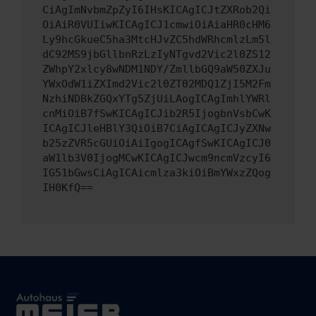
CiAgImNvbmZpZyI6IHsKICAgICJtZXRob2Qi
OiAiR0VUIiwKICAgICJ1cmwiOiAiaHR0cHM6
Ly9hcGkueC5ha3MtcHJvZC5hdWRhcmlzLm5l
dC92MS9jbGllbnRzLzIyNTgvd2Vic2l0ZS12
ZWhpY2xlcy8wNDM1NDY/ZmllbGQ9aW50ZXJu
YWxOdW1iZXImd2Vic2l0ZT02MDQ1ZjI5M2Fm
NzhiNDBkZGQxYTg5ZjUiLAogICAgImhlYWRl
cnMiOiB7fSwKICAgICJib2R5IjogbnVsbCwK
ICAgICJleHBlY3QiOiB7CiAgICAgICJyZXNw
b25zZVR5cGUiOiAiIgogICAgfSwKICAgICJ0
aW1lb3V0IjogMCwKICAgICJwcm9ncmVzcyI6
IG51bGwsCiAgICAicmlza3kiOiBmYWxzZQog
IH0KfQ==