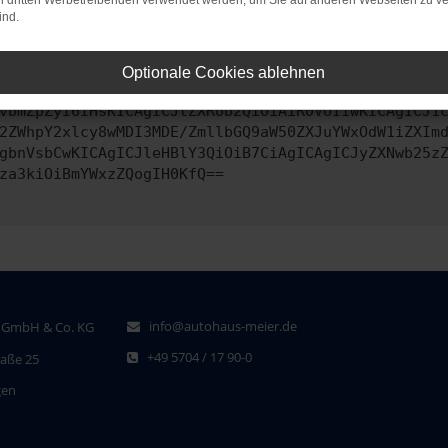
on dritten Werbetreibenden verwendet werden, um Sie auf anderen Webseiten zu ve
ind.
ontaktiere uns bitte. Wir werden versuchen, das Problem zu behe
Optionale Cookies ablehnen
vbmZpZyI6IHsKICAgICJtZXRob2QiOiAiR0VUIiwKICAgICJ1
2ZWhpY2xlcy8wMDI3MDE/ZmllbGQ9aW50ZXJuYWxOdW1iZXIm
gbnVsbCwKICAgICJleHBlY3QiOiB7CiAgICAgICJyZXNwb25z
za3kiOiBmYWxzZQogIH0KfQ==
info@autohaus-meier.de
 GmbH & Co. KG
+49 5704 / 17 90-0
raße 25
gen