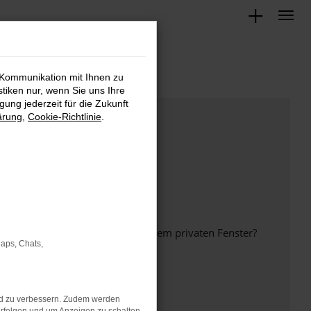
 Kommunikation mit Ihnen zu
stiken nur, wenn Sie uns Ihre
ung jederzeit für die Zukunft
ärung
,
Cookie-Richtlinie
.
inem anderen Browser oder in einem privaten Fenster?
Maps, Chats,
nd zu verbessern. Zudem werden
ht mehr unterstützt werden.