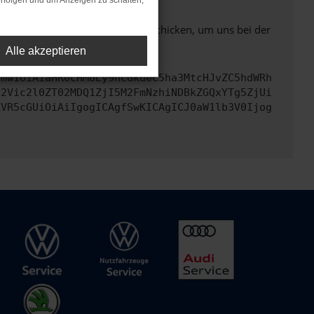
rfolgen und um Anzeigen zu schalten,
ben. Du kannst uns diesen Text schicken, um uns bei der
Alle akzeptieren
cmwiOiAiaHR0cHM6Ly9hcGkueC5ha3MtcHJvZC5hdWRh
d2Vic2l0ZT02MDQ1ZjI5M2FmNzhiNDBkZGQxYTg5ZjUi
ZVR5cGUiOiAiIgogICAgfSwKICAgICJ0aW1lb3V0Ijog