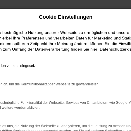
Cookie Einstellungen
ie bestmögliche Nutzung unserer Webseite zu ermöglichen und unsere
hierbei Ihre Präferenzen und verarbeiten Daten für Marketing und Stati
einem späteren Zeitpunkt Ihre Meinung ändern, können Sie die Einwillig
en zum Umfang der Datenverarbeitung finden Sie hier:
Datenschutzerkl
en von uns eingesetzt:
indung.
hine?
rlich, um die Kernfunktionalität der Webseite zu gewährleisten.
aden bestimmter Seiten verhindern. Funktioniert die Seite in e
estmögliche Funktionalität der Webseite. Services von Drittanbietern wie Google 
eitere werden aktiviert.
 zu beheben.
bssystem auf dem neuesten Stand sind.
 es uns, die Nutzung der Webseite zu analysieren, um die Leistung zu messen u
ko, sondern kann auch dazu führen, dass bestimmte Funktionen nic