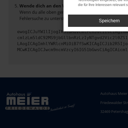
Technologien eingesetzt, die v
Wende dich an den Webseitenbetreiber.
die für Ihre Interessen relevant s
Wenn du alle oben genannten Schritte versucht hast, k
Fehlersuche zu unterstützen:
Speichern
ewogICJuYW1lIjogIk5ldHdvcmtFcnJvciIsCiAgImN
cmlzLm5ldC92MS9jbGllbnRzLzIyNTgvd2Vic2l0ZS1
LAogICAgImhlYWRlcnMiOiB7fSwKICAgICJib2R5Ijo
MCwKICAgICJwcm9ncmVzcyI6IG51bGwsCiAgICAicml
Autohaus Meier
Friedewalder St
32469 Petersha