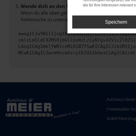
Technologien eingesetzt, die v
Wende dich an den Webseitenbetreiber.
die für Ihre Interessen relevant s
Wenn du alle oben genannten Schritte versucht hast, k
Fehlersuche zu unterstützen:
Speichern
ewogICJuYW1lIjogIk5ldHdvcmtFcnJvciIsCiAgImN
cmlzLm5ldC92MS9jbGllbnRzLzIyNTgvd2Vic2l0ZS1
LAogICAgImhlYWRlcnMiOiB7fSwKICAgICJib2R5Ijo
MCwKICAgICJwcm9ncmVzcyI6IG51bGwsCiAgICAicml
Autohaus Meier
Friedewalder St
32469 Petersha