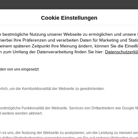
Cookie Einstellungen
ie bestmögliche Nutzung unserer Webseite zu ermöglichen und unsere
hierbei Ihre Präferenzen und verarbeiten Daten für Marketing und Stati
einem späteren Zeitpunkt Ihre Meinung ändern, können Sie die Einwillig
en zum Umfang der Datenverarbeitung finden Sie hier:
Datenschutzerkl
en von uns eingesetzt:
indung.
hine?
rlich, um die Kernfunktionalität der Webseite zu gewährleisten.
aden bestimmter Seiten verhindern. Funktioniert die Seite in e
estmögliche Funktionalität der Webseite. Services von Drittanbietern wie Google 
eitere werden aktiviert.
 zu beheben.
bssystem auf dem neuesten Stand sind.
 es uns, die Nutzung der Webseite zu analysieren, um die Leistung zu messen u
ko, sondern kann auch dazu führen, dass bestimmte Funktionen nic