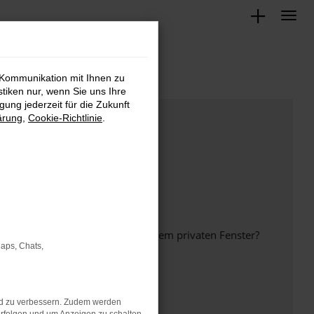
 Kommunikation mit Ihnen zu
stiken nur, wenn Sie uns Ihre
ung jederzeit für die Zukunft
ärung
,
Cookie-Richtlinie
.
inem anderen Browser oder in einem privaten Fenster?
Maps, Chats,
nd zu verbessern. Zudem werden
ht mehr unterstützt werden.