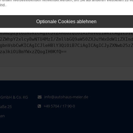
on dritten Werbetreibenden verwendet werden, um Sie auf anderen Webseiten zu ve
ind.
ontaktiere uns bitte. Wir werden versuchen, das Problem zu behe
Optionale Cookies ablehnen
vbmZpZyI6IHsKICAgICJtZXRob2QiOiAiR0VUIiwKICAgICJ1
2ZWhpY2xlcy8wNTU4MzI/ZmllbGQ9aW50ZXJuYWxOdW1iZXIm
gbnVsbCwKICAgICJleHBlY3QiOiB7CiAgICAgICJyZXNwb25z
za3kiOiBmYWxzZQogIH0KfQ==
info@autohaus-meier.de
 GmbH & Co. KG
+49 5704 / 17 90-0
raße 25
gen