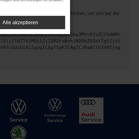
rfolgen und um Anzeigen zu schalten,
ben. Du kannst uns diesen Text schicken, um uns bei der
Alle akzeptieren
cmwiOiAiaHR0cHM6Ly9hcGkueC5ha3MtcHJvZC5hdWRh
d2Vic2l0ZT02MDQ1ZjI5M2FmNzhiNDBkZGQxYTg5ZjUi
ZVR5cGUiOiAiIgogICAgfSwKICAgICJ0aW1lb3V0Ijog