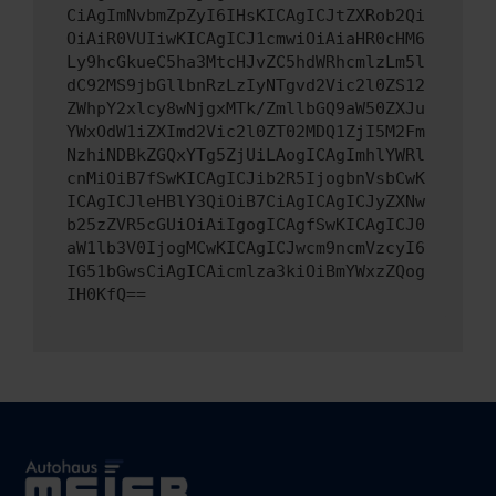
CiAgImNvbmZpZyI6IHsKICAgICJtZXRob2Qi
OiAiR0VUIiwKICAgICJ1cmwiOiAiaHR0cHM6
Ly9hcGkueC5ha3MtcHJvZC5hdWRhcmlzLm5l
dC92MS9jbGllbnRzLzIyNTgvd2Vic2l0ZS12
ZWhpY2xlcy8wNjgxMTk/ZmllbGQ9aW50ZXJu
YWxOdW1iZXImd2Vic2l0ZT02MDQ1ZjI5M2Fm
NzhiNDBkZGQxYTg5ZjUiLAogICAgImhlYWRl
cnMiOiB7fSwKICAgICJib2R5IjogbnVsbCwK
ICAgICJleHBlY3QiOiB7CiAgICAgICJyZXNw
b25zZVR5cGUiOiAiIgogICAgfSwKICAgICJ0
aW1lb3V0IjogMCwKICAgICJwcm9ncmVzcyI6
IG51bGwsCiAgICAicmlza3kiOiBmYWxzZQog
IH0KfQ==