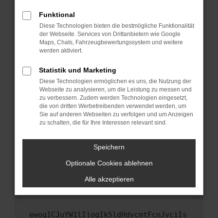
Fenster?
Funktional
Starte dein Gerät neu.
Diese Technologien bieten die bestmögliche Funktionalität
Das kann manchmal helfen, vorübergehende
der Webseite. Services von Drittanbietern wie Google
Maps, Chats, Fahrzeugbewertungssystem und weitere
Probleme zu beheben.
werden aktiviert.
Stelle sicher, dass dein Browser und dein
Betriebssystem auf dem neuesten Stand
Statistik und Marketing
sind.
Diese Technologien ermöglichen es uns, die Nutzung der
Webseite zu analysieren, um die Leistung zu messen und
Veraltete Software birgt nicht nur ein
zu verbessern. Zudem werden Technologien eingesetzt,
Sicherheitsrisiko, sondern kann auch dazu
die von dritten Werbetreibenden verwendet werden, um
führen, dass bestimmte Funktionen nicht mehr
Sie auf anderen Webseiten zu verfolgen und um Anzeigen
unterstützt werden.
zu schalten, die für Ihre Interessen relevant sind.
Wende dich an den Webseitenbetreiber.
Speichern
Wenn du alle oben genannten Schritte versucht
hast, kontaktiere uns bitte. Wir werden
Optionale Cookies ablehnen
versuchen, das Problem zu beheben. Du kannst
Alle akzeptieren
uns diesen Text schicken, um uns bei der
Fehlersuche zu unterstützen:
ewogICJuYW1lIjogIk5ldHdvcmtFcnJvciIs