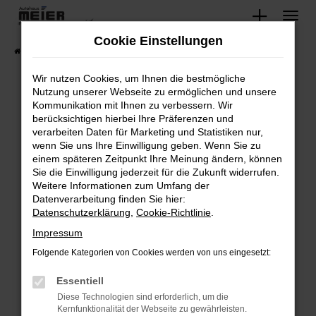
Zum
Hauptinhalt
Cookie Einstellungen
springen
Startseite
Fahrzeugangebote
Lagerfahrzeuge
Wir nutzen Cookies, um Ihnen die bestmögliche
Nutzung unserer Webseite zu ermöglichen und unsere
Kommunikation mit Ihnen zu verbessern. Wir
Fehler: Network Error
berücksichtigen hierbei Ihre Präferenzen und
verarbeiten Daten für Marketing und Statistiken nur,
Beim Laden ist ein Fehler aufgetreten.
wenn Sie uns Ihre Einwilligung geben. Wenn Sie zu
Hier sind ein paar Tipps, die dir helfen können:
einem späteren Zeitpunkt Ihre Meinung ändern, können
Sie die Einwilligung jederzeit für die Zukunft widerrufen.
Überprüfe deine Firewall und deine
Weitere Informationen zum Umfang der
Internetverbindung.
Datenverarbeitung finden Sie hier:
Datenschutzerklärung
,
Cookie-Richtlinie
.
Laden andere Webseiten, zum Beispiel deine
Suchmaschine?
Impressum
Prüfe deine Browsererweiterungen.
Folgende Kategorien von Cookies werden von uns eingesetzt:
Manche Erweiterungen, wie Werbeblocker,
Essentiell
können das Laden bestimmter Seiten
verhindern. Funktioniert die Seite in einem
Diese Technologien sind erforderlich, um die
Kernfunktionalität der Webseite zu gewährleisten.
anderen Browser oder in einem privaten