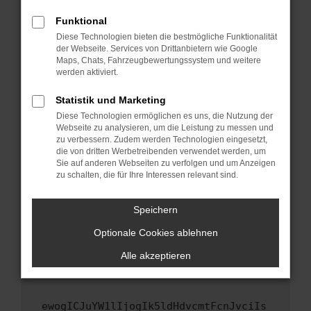
Fenster?
Funktional
Starte dein Gerät neu.
Diese Technologien bieten die bestmögliche Funktionalität
Das kann manchmal helfen, vorübergehende
der Webseite. Services von Drittanbietern wie Google
Maps, Chats, Fahrzeugbewertungssystem und weitere
Probleme zu beheben.
werden aktiviert.
Stelle sicher, dass dein Browser und dein
Betriebssystem auf dem neuesten Stand
Statistik und Marketing
sind.
Diese Technologien ermöglichen es uns, die Nutzung der
Webseite zu analysieren, um die Leistung zu messen und
Veraltete Software birgt nicht nur ein
zu verbessern. Zudem werden Technologien eingesetzt,
Sicherheitsrisiko, sondern kann auch dazu
die von dritten Werbetreibenden verwendet werden, um
führen, dass bestimmte Funktionen nicht mehr
Sie auf anderen Webseiten zu verfolgen und um Anzeigen
unterstützt werden.
zu schalten, die für Ihre Interessen relevant sind.
Wende dich an den Webseitenbetreiber.
Speichern
Wenn du alle oben genannten Schritte versucht
hast, kontaktiere uns bitte. Wir werden
Optionale Cookies ablehnen
versuchen, das Problem zu beheben. Du kannst
Alle akzeptieren
uns diesen Text schicken, um uns bei der
Fehlersuche zu unterstützen:
ewogICJuYW1lIjogIk5ldHdvcmtFcnJvciIs