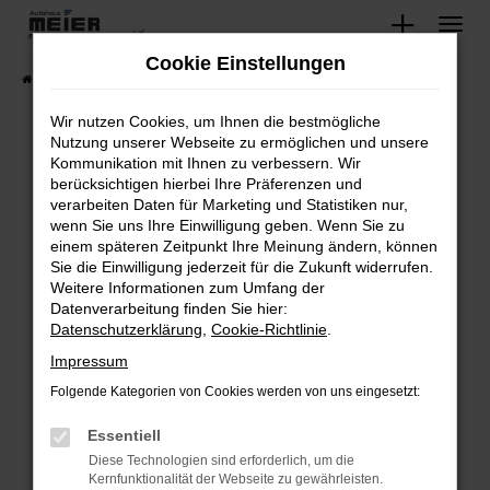
Zum
Hauptinhalt
Cookie Einstellungen
springen
Startseite
Fahrzeugangebote
Lagerfahrzeuge
Wir nutzen Cookies, um Ihnen die bestmögliche
Nutzung unserer Webseite zu ermöglichen und unsere
Kommunikation mit Ihnen zu verbessern. Wir
Fehler: Network Error
berücksichtigen hierbei Ihre Präferenzen und
verarbeiten Daten für Marketing und Statistiken nur,
Beim Laden ist ein Fehler aufgetreten.
wenn Sie uns Ihre Einwilligung geben. Wenn Sie zu
Hier sind ein paar Tipps, die dir helfen können:
einem späteren Zeitpunkt Ihre Meinung ändern, können
Sie die Einwilligung jederzeit für die Zukunft widerrufen.
Überprüfe deine Firewall und deine
Weitere Informationen zum Umfang der
Internetverbindung.
Datenverarbeitung finden Sie hier:
Datenschutzerklärung
,
Cookie-Richtlinie
.
Laden andere Webseiten, zum Beispiel deine
Suchmaschine?
Impressum
Prüfe deine Browsererweiterungen.
Folgende Kategorien von Cookies werden von uns eingesetzt:
Manche Erweiterungen, wie Werbeblocker,
Essentiell
können das Laden bestimmter Seiten
verhindern. Funktioniert die Seite in einem
Diese Technologien sind erforderlich, um die
Kernfunktionalität der Webseite zu gewährleisten.
anderen Browser oder in einem privaten