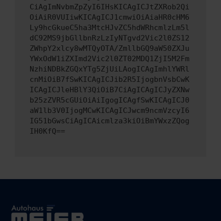
CiAgImNvbmZpZyI6IHsKICAgICJtZXRob2Qi
OiAiR0VUIiwKICAgICJ1cmwiOiAiaHR0cHM6
Ly9hcGkueC5ha3MtcHJvZC5hdWRhcmlzLm5l
dC92MS9jbGllbnRzLzIyNTgvd2Vic2l0ZS12
ZWhpY2xlcy8wMTQyOTA/ZmllbGQ9aW50ZXJu
YWxOdW1iZXImd2Vic2l0ZT02MDQ1ZjI5M2Fm
NzhiNDBkZGQxYTg5ZjUiLAogICAgImhlYWRl
cnMiOiB7fSwKICAgICJib2R5IjogbnVsbCwK
ICAgICJleHBlY3QiOiB7CiAgICAgICJyZXNw
b25zZVR5cGUiOiAiIgogICAgfSwKICAgICJ0
aW1lb3V0IjogMCwKICAgICJwcm9ncmVzcyI6
IG51bGwsCiAgICAicmlza3kiOiBmYWxzZQog
IH0KfQ==