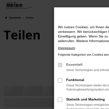
Zum
Hauptinhalt
springen
Startseite
Teilen
Wir nutzen Cookies, um Ihnen d
Teilen
verbessern. Wir berücksichtigen 
Einwilligung geben. Wenn Sie zu 
widerrufen. Weitere Information
Impressum
Folgende Kategorien von Cookies werd
Essentiell
Diese Technologien sind erforde
Funktional
Diese Technologien bieten die b
Fahrzeugbewertungssystem und w
Statistik und Marketing
Diese Technologien ermöglichen